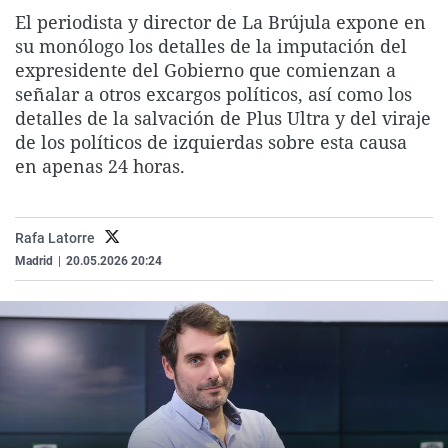
La rosa de los vientos
Caso
Extremadura
Virales
El periodista y director de La Brújula expone en
su monólogo los detalles de la imputación del
Gente viajera
Retornados
Galicia
Televisión
expresidente del Gobierno que comienzan a
Como el perro y el gat
Equipo de investigaci
La Rioja
Elecciones
señalar a otros excargos políticos, así como los
detalles de la salvación de Plus Ultra y del viraje
Operación Viuda Negr
Navarra
de los políticos de izquierdas sobre esta causa
País Vasco
en apenas 24 horas.
Rafa Latorre
Madrid
|
20.05.2026 20:24