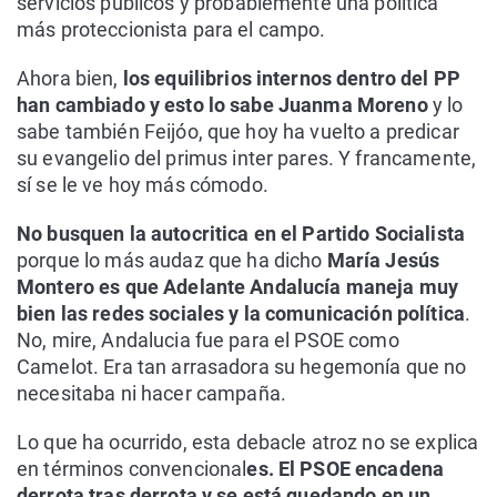
servicios públicos y probablemente una política
más proteccionista para el campo.
Ahora bien,
los equilibrios internos dentro del PP
han cambiado y esto lo sabe Juanma Moreno
y lo
sabe también Feijóo, que hoy ha vuelto a predicar
su evangelio del primus inter pares. Y francamente,
sí se le ve hoy más cómodo.
No busquen la autocritica en el Partido Socialista
porque lo más audaz que ha dicho
María Jesús
Montero es que Adelante Andalucía maneja muy
bien las redes sociales y la comunicación política
.
No, mire, Andalucia fue para el PSOE como
Camelot. Era tan arrasadora su hegemonía que no
necesitaba ni hacer campaña.
Lo que ha ocurrido, esta debacle atroz no se explica
en términos convencional
es. El PSOE encadena
derrota tras derrota y se está quedando en un