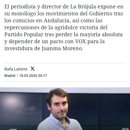
La rosa de los vientos
Caso
Extremadura
Virales
El periodista y director de La Brújula expone en
su monólogo los movimientos del Gobierno tras
Gente viajera
Retornados
Galicia
Televisión
los comicios en Andalucía, así como las
Como el perro y el gat
Equipo de investigaci
La Rioja
Elecciones
repercusiones de la agridulce victoria del
Partido Popular tras perder la mayoría absoluta
Operación Viuda Negr
Navarra
y depender de un pacto con VOX para la
País Vasco
investidura de Juanma Moreno.
Rafa Latorre
Madrid
|
18.05.2026 20:17