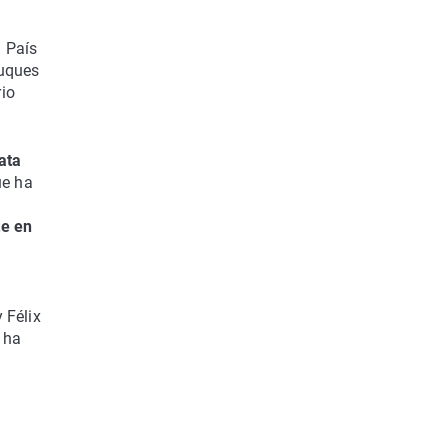
l País
uques
rio
ata
ue ha
te en
 Félix
 ha