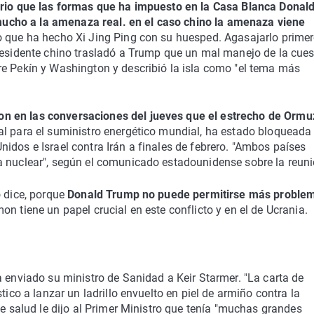
ario que las formas que ha impuesto en la Casa Blanca Donal
cho a la amenaza real. en el caso chino la amenaza viene
lo que ha hecho Xi Jing Ping con su huesped. Agasajarlo primer
presidente chino trasladó a Trump que un mal manejo de la cues
re Pekín y Washington y describió la isla como "el tema más
n en las conversaciones del jueves que el estrecho de Ormu
ial para el suministro energético mundial, ha estado bloqueada
idos e Israel contra Irán a finales de febrero. "Ambos países
a nuclear", según el comunicado estadounidense sobre la reuni
o dice, porque
Donald Trump no puede permitirse más proble
n tiene un papel crucial en este conflicto y en el de Ucrania.
a enviado su ministro de Sanidad a Keir Starmer. "La carta de
tico a lanzar un ladrillo envuelto en piel de armiño contra la
de salud le dijo al Primer Ministro que tenía "muchas grandes