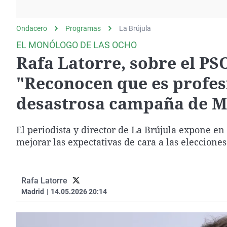
La rosa de los vientos
Caso
Extremadura
Gente viajera
Retornados
Galicia
Ondacero
Programas
La Brújula
Como el perro y el
Equipo de investigación
La Rioja
EL MONÓLOGO DE LAS OCHO
gato
Rafa Latorre, sobre el PSO
Operación Viuda
Navarra
Negra
País Vasco
"Reconocen que es profes
desastrosa campaña de M
El periodista y director de La Brújula expone e
mejorar las expectativas de cara a las eleccione
Rafa Latorre
Madrid
|
14.05.2026 20:14