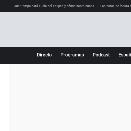
Qué tiempo hará el día del eclipse y dónde habrá nubes
Las horas de locura qu
Directo
Programas
Podcast
Espa
Más de uno
Los Perseguidos
Andalucía
Por fin
Malas decisiones
Aragón
Julia en la onda
Expedientes del más allá
Baleares
La brújula
El viaje del Guernica
Cantabria
Radioestadio
Invisibles
Cataluña
Radioestadio noche
Prohibido morirse
Comunidad de M
El colegio invisible
Esto no ha pasado
Comunitat Vale