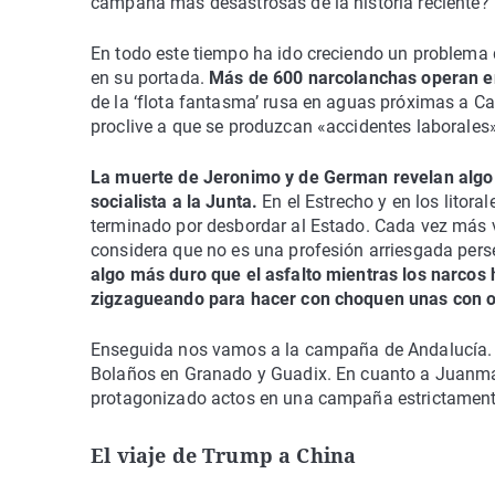
campaña más desastrosas de la historia reciente?
En todo este tiempo ha ido creciendo un problema 
en su portada.
Más de 600 narcolanchas operan en
de la ‘flota fantasma’ rusa en aguas próximas a C
proclive a que se produzcan «accidentes laborales»
La muerte de Jeronimo y de German revelan algo m
socialista a la Junta.
En el Estrecho y en los litor
terminado por desbordar al Estado. Cada vez más v
considera que no es una profesión arriesgada pers
algo más duro que el asfalto mientras los narcos h
zigzagueando para hacer con choquen unas con o
Enseguida nos vamos a la campaña de Andalucía. 
Bolaños en Granado y Guadix. En cuanto a Juanma
protagonizado actos en una campaña estrictament
El viaje de Trump a China