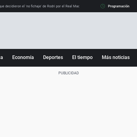
e decidieron el 'no fichaje' de Rodri por el Real Madrid y su 'sí' al Barça
Programación
La llamada de
ña
Economía
Deportes
El tiempo
Más noticias
Fútbol
Sociedad
Baloncesto
Mundo
Tenis
Salud
Motor
Cultura
Ciencia y Tecnología
adrid
Gastronomía
nciana
Medio ambiente