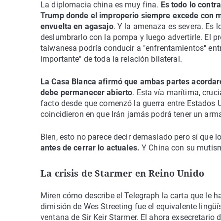
La diplomacia china es muy fina.
Es todo lo contr
Trump donde el improperio siempre excede con mu
envuelta en agasajo
. Y la amenaza es severa. Es 
deslumbrarlo con la pompa y luego advertirle. El 
taiwanesa podría conducir a "enfrentamientos" ent
importante" de toda la relación bilateral.
La Casa Blanca afirmó que ambas partes acordaro
debe permanecer abierto
. Esta vía marítima, cruc
facto desde que comenzó la guerra entre Estados Un
coincidieron en que Irán jamás podrá tener un arm
Bien, esto no parece decir demasiado pero sí que l
antes de cerrar lo actuales.
Y China con su mutismo
La crisis de Starmer en Reino Unido
Miren cómo describe el Telegraph la carta que le h
dimisión de Wes Streeting fue el equivalente lingüís
ventana de Sir Keir Starmer. El ahora exsecretario 