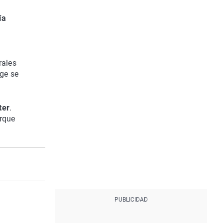
ía
rales
ge se
ter
.
orque