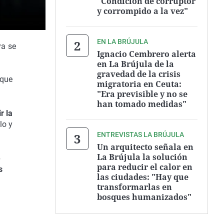
"Condición de corruptor
y corrompido a la vez"
EN LA BRÚJULA
ya se
Ignacio Cembrero alerta
en La Brújula de la
gravedad de la crisis
 que
migratoria en Ceuta:
"Era previsible y no se
han tomado medidas"
r la
lo y
ENTREVISTAS LA BRÚJULA
Un arquitecto señala en
La Brújula la solución
e
para reducir el calor en
s
las ciudades: "Hay que
transformarlas en
bosques humanizados"