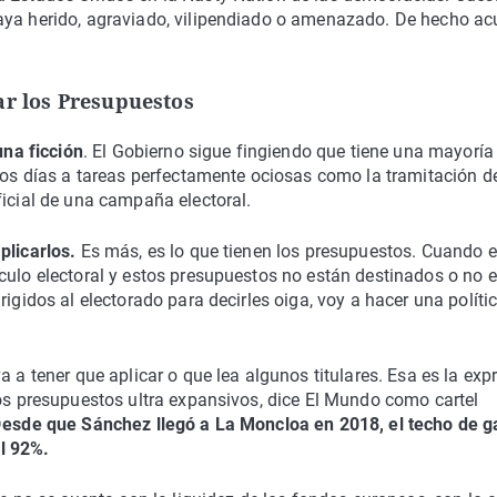
aya herido, agraviado, vilipendiado o amenazado. De hecho ac
ar los Presupuestos
una ficción
. El Gobierno sigue fingiendo que tiene una mayoría
 los días a tareas perfectamente ociosas como la tramitación d
ficial de una campaña electoral.
plicarlos.
Es más, es lo que tienen los presupuestos. Cuando 
culo electoral y estos presupuestos no están destinados o no 
igidos al electorado para decirles oiga, voy a hacer una políti
a a tener que aplicar o que lea algunos titulares. Esa es la exp
nos presupuestos ultra expansivos, dice El Mundo como cartel
D
esde que Sánchez llegó a La Moncloa en 2018, el techo de g
l 92%.