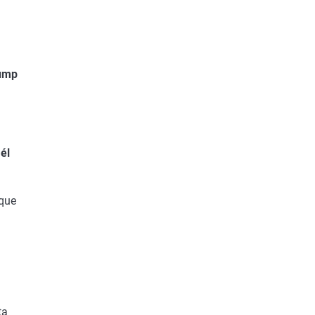
rump
él
 que
ta