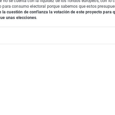
ue no se cuenta con la liquidez de los fondos europeos, con lo 
ado para consumo electoral porque sabemos que estos presupue
la cuestión de confianza la votación de este proyecto para q
que unas elecciones
.