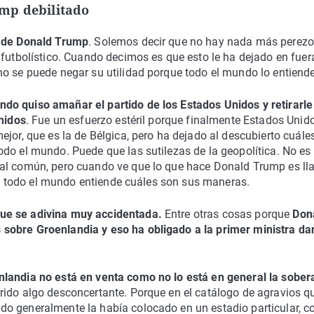
mp debilitado
n de Donald Trump
. Solemos decir que no hay nada más perezo
 futbolístico. Cuando decimos es que esto le ha dejado en fuer
no se puede negar su utilidad porque todo el mundo lo entiende
o quiso amañar el partido de los Estados Unidos y retirarle
Unidos
. Fue un esfuerzo estéril porque finalmente Estados Unid
ejor, que es la de Bélgica, pero ha dejado al descubierto cuále
do el mundo. Puede que las sutilezas de la geopolítica. No es
 al común, pero cuando ve que lo que hace Donald Trump es ll
ues todo el mundo entiende cuáles son sus maneras.
ue se adivina muy accidentada.
Entre otras cosas porque
Don
sobre Groenlandia y eso ha obligado a la primer ministra da
landia no está en venta como no lo está en general la sober
rido algo desconcertante. Porque en el catálogo de agravios q
do generalmente la había colocado en un estadio particular, 