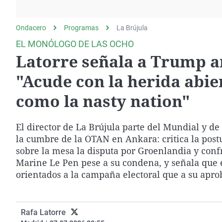
La rosa de los vientos
Caso
Extremadura
Gente viajera
Retornados
Galicia
Ondacero
Programas
La Brújula
Como el perro y el
Equipo de investigación
La Rioja
EL MONÓLOGO DE LAS OCHO
gato
Latorre señala a Trump a
Operación Viuda
Navarra
Negra
País Vasco
"Acude con la herida abie
como la nasty nation"
El director de La Brújula parte del Mundial y d
la cumbre de la OTAN en Ankara: critica la pos
sobre la mesa la disputa por Groenlandia y confr
Marine Le Pen pese a su condena, y señala que 
orientados a la campaña electoral que a su apr
Rafa Latorre