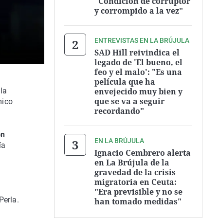
"Condición de corruptor
y corrompido a la vez"
ENTREVISTAS EN LA BRÚJULA
SAD Hill reivindica el
legado de 'El bueno, el
feo y el malo': "Es una
película que ha
envejecido muy bien y
la
que se va a seguir
mico
recordando"
ón
EN LA BRÚJULA
ía
Ignacio Cembrero alerta
en La Brújula de la
gravedad de la crisis
migratoria en Ceuta:
"Era previsible y no se
Perla.
han tomado medidas"