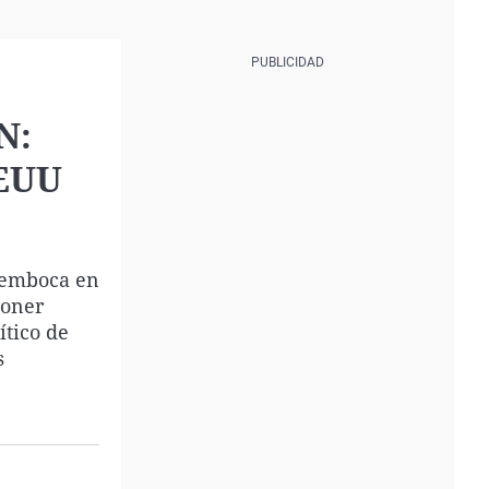
N:
EEUU
esemboca en
poner
ítico de
s