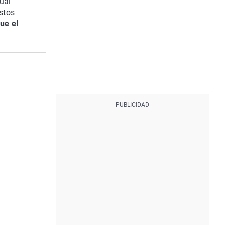
cual
stos
ue el