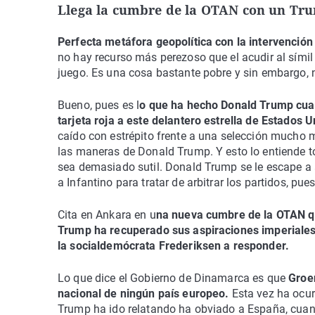
Llega la cumbre de la OTAN con un Tru
Perfecta metáfora geopolítica con la intervenció
no hay recurso más perezoso que el acudir al símil
juego. Es una cosa bastante pobre y sin embargo, 
Bueno, pues es l
o que ha hecho Donald Trump cuand
tarjeta roja a este delantero estrella de Estados 
caído con estrépito frente a una selección mucho m
las maneras de Donald Trump. Y esto lo entiende to
sea demasiado sutil. Donald Trump se le escape a
a Infantino para tratar de arbitrar los partidos, p
Cita en Ankara en u
na nueva cumbre de la OTAN q
Trump ha recuperado sus aspiraciones imperiales 
la socialdemócrata Frederiksen a responder.
Lo que dice el Gobierno de Dinamarca es que
Groen
nacional de ningún país europeo.
Esta vez ha ocur
Trump ha ido relatando ha obviado a España, cuan