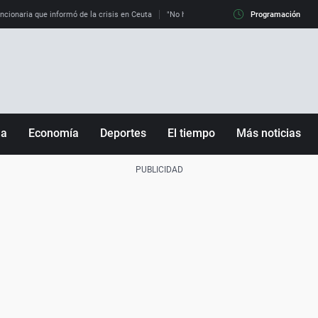
uncionaria que informó de la crisis en Ceuta
"No hay mafias, que no nos engañen": exper
Programación
ña
Economía
Deportes
El tiempo
Más noticias
Fútbol
Sociedad
Baloncesto
Mundo
Tenis
Salud
Motor
Cultura
Ciencia y Tecnología
adrid
Gastronomía
nciana
Medio ambiente