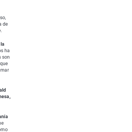
so,
a de
.
 la
os ha
s son
 que
amar
ald
nesa,
anía
ue
como