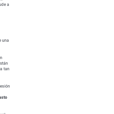
ude a
e una
en
están
ca tan
resión
asto