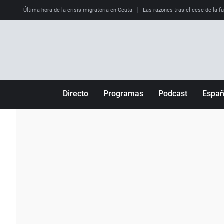
Última hora de la crisis migratoria en Ceuta
Las razones tras el cese de la f
Directo
Programas
Podcast
Espa
Más de uno
Los Perseguidos
Andalucía
Por fin
Malas decisiones
Aragón
Julia en la onda
Expedientes del más allá
Baleares
La brújula
El viaje del Guernica
Cantabria
Radioestadio
Invisibles
Cataluña
Radioestadio noche
Prohibido morirse
Comunidad de M
El colegio invisible
Esto no ha pasado
Comunitat Vale