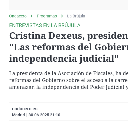
La rosa de los vientos
Caso
Extremadura
Gente viajera
Retornados
Galicia
Ondacero
Programas
La Brújula
Como el perro y el
Equipo de investigación
La Rioja
ENTREVISTAS EN LA BRÚJULA
gato
Cristina Dexeus, president
Operación Viuda
Navarra
Negra
País Vasco
"Las reformas del Gobier
independencia judicial"
La presidenta de la Asociación de Fiscales, ha de
reformas del Gobierno sobre el acceso a la carrer
amenazan la independencia del Poder Judicial y a
ondacero.es
Madrid
|
30.06.2025 21:10