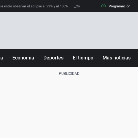
ia entre observar el eclipse al 99% y al 100%
¿Cómo es llegar a Italia con controles fro
Programación
ña
Economía
Deportes
El tiempo
Más noticias
Fútbol
Sociedad
Baloncesto
Mundo
Tenis
Salud
Motor
Cultura
Ciencia y Tecnología
adrid
Gastronomía
nciana
Medio ambiente