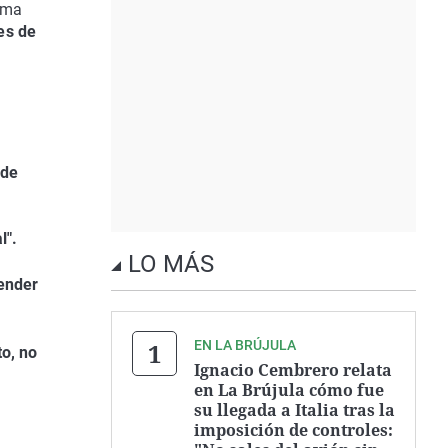
rama
es de
 de
l".
LO MÁS
ender
EN LA BRÚJULA
to, no
Ignacio Cembrero relata
en La Brújula cómo fue
su llegada a Italia tras la
imposición de controles: