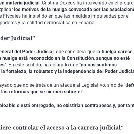
n materia judicial
, Cristina Dexeus ha intervenido en el prog
xplicar
los motivos de la huelga convocada por las asociacion
e Fiscales ha insistido en que las medidas impulsadas por el
 poderes y la calidad democrática en España.
der Judicial"
eneral del Poder Judicial
, que considera que
la huelga carece
 huelga está reconocido en la Constitución
,
aunque no esté
es
". En este sentido, ha aclarado que "
no nos sentimos
 la fortaleza, la robustez y la independencia del Poder Judicia
yado que no se trata de un ataque al Legislativo, sino de "d
ef
 las reformas que se ciernen sobre él
".
aleable o está entregado, no existirían contrapesos y, por tan
iere controlar el acceso a la carrera judicial"