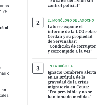
"No sales del avión sin
control policial"
badas
nivel
EL MONÓLOGO DE LAS OCHO
Latorre expone el
rá al
informe de la UCO sobre
Cerdán y su propiedad
de Servinabar:
"Condición de corruptor
y corrompido a la vez"
EN LA BRÚJULA
s
Ignacio Cembrero alerta
 más o
en La Brújula de la
gravedad de la crisis
migratoria en Ceuta:
y ha
"Era previsible y no se
cales.
han tomado medidas"