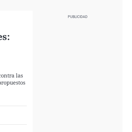
es:
contra las
 propuestos