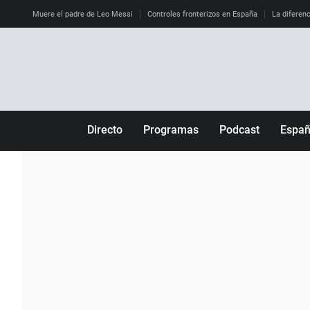
Muere el padre de Leo Messi
Controles fronterizos en España
La diferenc
Directo
Programas
Podcast
Espa
Más de uno
Los Perseguidos
Andalucía
Por fin
Malas decisiones
Aragón
Julia en la onda
Expedientes del más allá
Baleares
La brújula
El viaje del Guernica
Cantabria
Radioestadio
Invisibles
Cataluña
Radioestadio noche
Prohibido morirse
Comunidad de M
El colegio invisible
Esto no ha pasado
Comunitat Vale