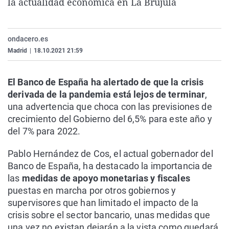
la actualidad económica en La Brújula
La rosa de los vientos
Caso
Extremadura
Virales
Gente viajera
Retornados
Galicia
Televisión
ondacero.es
Como el perro y el gat
Equipo de investigaci
La Rioja
Elecciones
Madrid
|
18.10.2021 21:59
Operación Viuda Negr
Navarra
País Vasco
El Banco de España ha alertado de que la crisis
derivada de la pandemia está lejos de terminar
,
una advertencia que choca con las previsiones de
crecimiento del Gobierno del 6,5% para este año y
del 7% para 2022.
Pablo Hernández de Cos, el actual gobernador del
Banco de España, ha destacado la importancia de
las
medidas de apoyo monetarias y fiscales
puestas en marcha por otros gobiernos y
supervisores que han limitado el impacto de la
crisis sobre el sector bancario, unas medidas que
una vez no existan dejarán a la vista como quedará