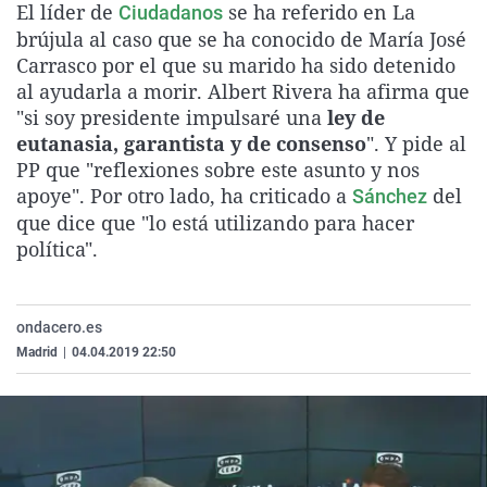
El líder de
se ha referido en La
Ciudadanos
La rosa de los vientos
Caso
Extremadura
Virales
brújula al caso que se ha conocido de María José
Gente viajera
Retornados
Galicia
Televisión
Carrasco por el que su marido ha sido detenido
al ayudarla a morir. Albert Rivera ha afirma que
Como el perro y el gat
Equipo de investigaci
La Rioja
Elecciones
"si soy presidente impulsaré una
ley de
Operación Viuda Negr
Navarra
eutanasia, garantista y de consenso
". Y pide al
PP que "reflexiones sobre este asunto y nos
País Vasco
apoye". Por otro lado, ha criticado a
del
Sánchez
que dice que "lo está utilizando para hacer
política".
ondacero.es
Madrid
|
04.04.2019 22:50