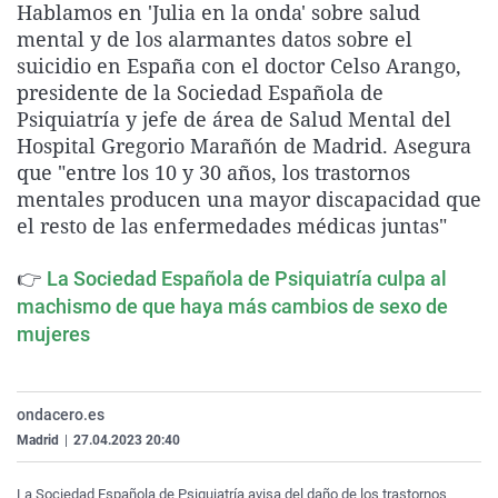
Hablamos en 'Julia en la onda' sobre salud
La rosa de los vientos
Caso
Extremadura
Virales
mental y de los alarmantes datos sobre el
Gente viajera
Retornados
Galicia
Televisión
suicidio en España con el doctor Celso Arango,
presidente de la Sociedad Española de
Como el perro y el gat
Equipo de investigaci
La Rioja
Elecciones
Psiquiatría y jefe de área de Salud Mental del
Operación Viuda Negr
Navarra
Hospital Gregorio Marañón de Madrid. Asegura
que "entre los 10 y 30 años, los trastornos
País Vasco
mentales producen una mayor discapacidad que
el resto de las enfermedades médicas juntas"
👉
La Sociedad Española de Psiquiatría culpa al
machismo de que haya más cambios de sexo de
mujeres
ondacero.es
Madrid
|
27.04.2023 20:40
La Sociedad Española de Psiquiatría avisa del daño de los trastornos