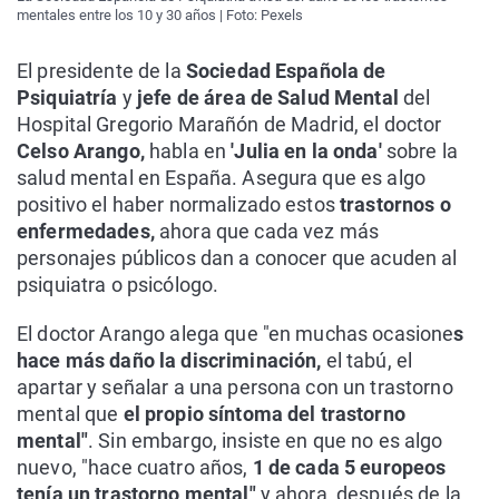
mentales entre los 10 y 30 años | Foto: Pexels
El presidente de la
Sociedad Española de
Psiquiatría
y
jefe de área de Salud Mental
del
Hospital Gregorio Marañón de Madrid, el doctor
Celso Arango,
habla en
'Julia en la onda'
sobre la
salud mental en España. Asegura que es algo
positivo el haber normalizado estos
trastornos o
enfermedades,
ahora que cada vez más
personajes públicos dan a conocer que acuden al
psiquiatra o psicólogo.
El doctor Arango alega que "en muchas ocasione
s
hace más daño la discriminación,
el tabú, el
apartar y señalar a una persona con un trastorno
mental que
el propio síntoma del trastorno
mental"
. Sin embargo, insiste en que no es algo
nuevo, "hace cuatro años,
1 de cada 5 europeos
tenía un trastorno mental"
y ahora, después de la