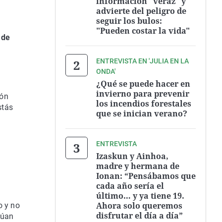
información "veraz" y
advierte del peligro de
seguir los bulos:
"Pueden costar la vida"
 de
ENTREVISTA EN 'JULIA EN LA
ONDA'
¿Qué se puede hacer en
invierno para prevenir
ión
los incendios forestales
stás
que se inician verano?
ENTREVISTA
Izaskun y Ainhoa,
madre y hermana de
Ionan: “Pensábamos que
cada año sería el
último… y ya tiene 19.
Ahora solo queremos
o y no
disfrutar el día a día”
túan