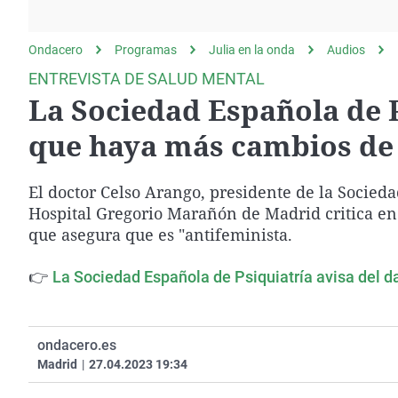
La rosa de los vientos
Caso
Extremadura
Gente viajera
Retornados
Galicia
Ondacero
Programas
Julia en la onda
Audios
Como el perro y el
Equipo de investigación
La Rioja
ENTREVISTA DE SALUD MENTAL
gato
La Sociedad Española de 
Operación Viuda
Navarra
Negra
País Vasco
que haya más cambios de
El doctor Celso Arango, presidente de la Socieda
Hospital Gregorio Marañón de Madrid critica en 
que asegura que es "antifeminista.
👉
La Sociedad Española de Psiquiatría avisa del da
ondacero.es
Madrid
|
27.04.2023 19:34