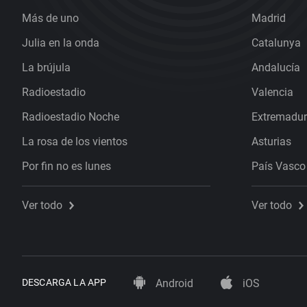
Más de uno
Madrid
Julia en la onda
Catalunya
La brújula
Andalucía
Radioestadio
Valencia
Radioestadio Noche
Extremadu
La rosa de los vientos
Asturias
Por fin no es lunes
País Vasco
Ver todo
Ver todo
DESCARGA LA APP
Android
iOS