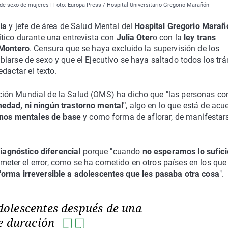
e sexo de mujeres | Foto: Europa Press / Hospital Universitario Gregorio Marañón
ría
y jefe de área de Salud Mental del
Hospital Gregorio Mara
tico durante una entrevista con
Julia Oter
o con la
ley trans
 Montero
. Censura que se haya excluido la supervisión de los
iarse de sexo y que el Ejecutivo se haya saltado todos los tr
dactar el texto.
ión Mundial de la Salud (OMS) ha dicho que "las personas co
edad, ni ningún trastorno mental"
, algo en lo que está de acu
ornos mentales de base
y como forma de aflorar, de manifestar
agnóstico diferencial
porque "cuando
no esperamos lo sufici
eter el error, como se ha cometido en otros países en los que
forma irreversible a adolescentes que les pasaba otra cosa
".
olescentes después de una
de duración