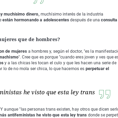
hay muchísimo dinero,
muchísimo interés de la industria
ue
están hormonando a adolescentes
después de una
consulta
mujeres que de hombres?
son de mujeres
a hombres y, según el doctor, "es la manifestac
 machismo
". Cree que es porque "cuando eres joven y ves que e
os
y a las chicas les tocan el culo y que les hacen una serie de
lar lo de no mola ser chica, lo que hacemos es
perpetuar el
inistas he visto que esta ley trans
Y aunque "las personas trans existen, hay otros que dicen serl
ás antifeministas he visto que esta ley trans
donde se perpe