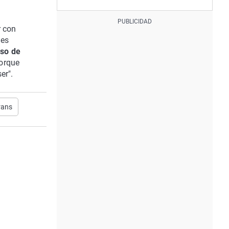
r con
 es
aso de
orque
er".
rans