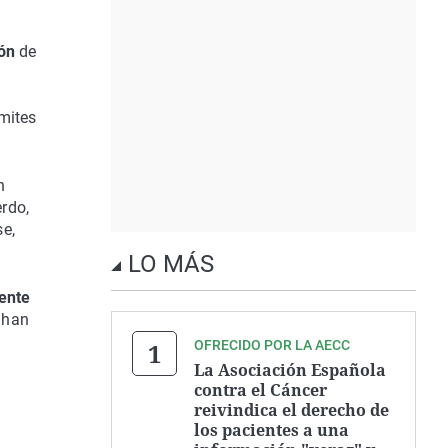
ñón
de
ámites
n
erdo,
se,
LO MÁS
ente
 han
OFRECIDO POR LA AECC
La Asociación Española
contra el Cáncer
reivindica el derecho de
los pacientes a una