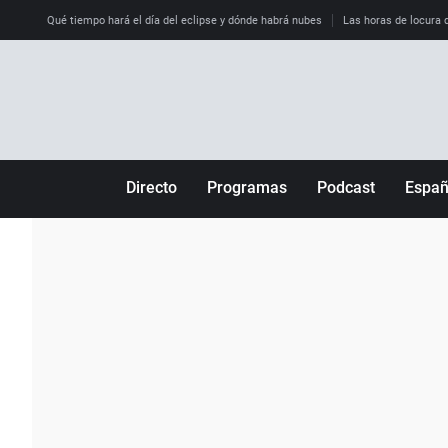
Qué tiempo hará el día del eclipse y dónde habrá nubes
Las horas de locura qu
Directo
Programas
Podcast
Espa
Más de uno
Los Perseguidos
Andalucía
Por fin
Malas decisiones
Aragón
Julia en la onda
Expedientes del más allá
Baleares
La brújula
El viaje del Guernica
Cantabria
Radioestadio
Invisibles
Cataluña
Radioestadio noche
Prohibido morirse
Comunidad de M
El colegio invisible
Esto no ha pasado
Comunitat Vale