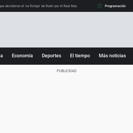
e decidieron el 'no fichaje' de Rodri por el Real Madrid y su 'sí' al Barça
Programación
La llamada de
ña
Economía
Deportes
El tiempo
Más noticias
Fútbol
Sociedad
Baloncesto
Mundo
Tenis
Salud
Motor
Cultura
Ciencia y Tecnología
adrid
Gastronomía
nciana
Medio ambiente