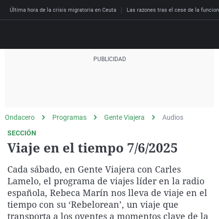
Última hora de la crisis migratoria en Ceuta
Las razones tras el cese de la funcion
Directo
Programas
Podcast
Más de uno
Los Perseguidos
Andalucía
Fútbol
Sociedad
Ondacero
Programas
Gente Viajera
Audios
España
Por fin
Malas decisiones
Aragón
Baloncesto
Mundo
SECCIÓN
Economía
Julia en la onda
Expedientes del más a
Baleares
Tenis
Salud
Viaje en el tiempo 7/6/2025
Deportes
La brújula
El viaje del Guernica
Cantabria
Motor
Cultura
Cada sábado, en Gente Viajera con Carles
El tiempo
Radioestadio
Invisibles
Cataluña
Ciencia y Tecnología
Lamelo, el programa de viajes líder en la radio
Más noticias
española, Rebeca Marín nos lleva de viaje en el
Radioestadio noche
Prohibido morirse
Comunidad de Madrid
Gastronomía
tiempo con su ‘Rebelorean’, un viaje que
El colegio invisible
Esto no ha pasado
Comunitat Valenciana
Medio ambiente
transporta a los oyentes a momentos clave de la