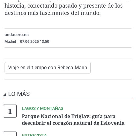
historia, conectando pasado y presente de los
La rosa de los vientos
Caso
Extremadura
Virales
destinos más fascinantes del mundo.
Gente viajera
Retornados
Galicia
Televisión
Como el perro y el gat
Equipo de investigaci
La Rioja
Elecciones
ondacero.es
Operación Viuda Negr
Navarra
Madrid
|
07.06.2025 13:50
País Vasco
Viaje en el tiempo con Rebeca Marín
LO MÁS
LAGOS Y MONTAÑAS
Parque Nacional de Triglav: guía para
descubrir el corazón natural de Eslovenia
ENTREVISTA