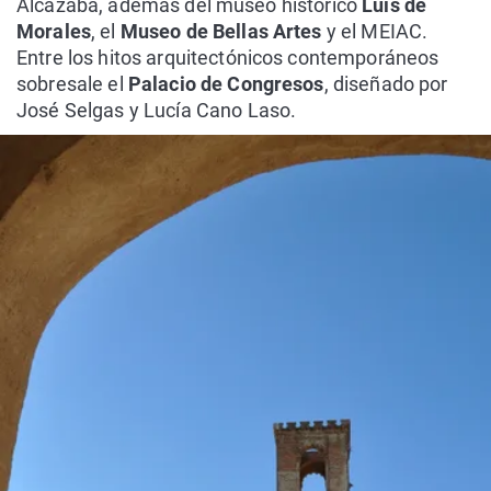
Alcazaba, además del museo histórico
Luis de
Morales
, el
Museo de Bellas Artes
y el MEIAC.
Entre los hitos arquitectónicos contemporáneos
sobresale el
Palacio de Congresos
, diseñado por
José Selgas y Lucía Cano Laso.