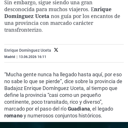
Sin embargo, sigue siendo una gran
La rosa de los vientos
Caso
Extremadura
Virales
desconocida para muchos viajeros. E
nrique
Gente viajera
Retornados
Galicia
Televisión
Domínguez Uceta
nos guía por los encantos de
una provincia con marcado carácter
Como el perro y el gat
Equipo de investigaci
La Rioja
Elecciones
transfronterizo.
Operación Viuda Negr
Navarra
País Vasco
Enrique Domínguez Uceta
Madrid
|
13.06.2026 16:11
“Mucha gente nunca ha llegado hasta aquí, por eso
no sabe lo que se pierde”, dice sobre la provincia de
Badajoz Enrique Domínguez Uceta, al tiempo que
define la provincia “casi como un pequeño
continente, poco transitado, rico y diverso”,
marcado por el paso del río
Guadiana
, el legado
romano
y numerosos conjuntos históricos.