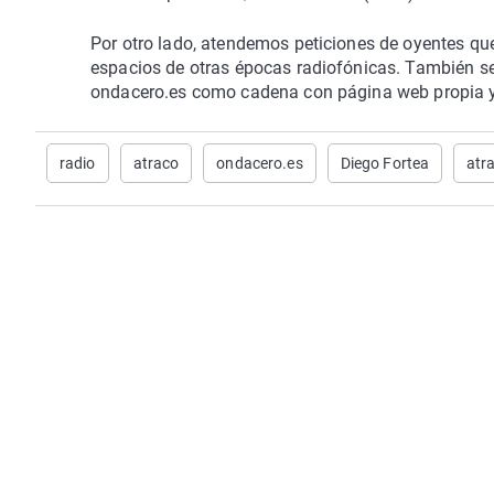
Por otro lado, atendemos peticiones de oyentes qu
espacios de otras épocas radiofónicas. También s
ondacero.es como cadena con página web propia y
radio
atraco
ondacero.es
Diego Fortea
atr