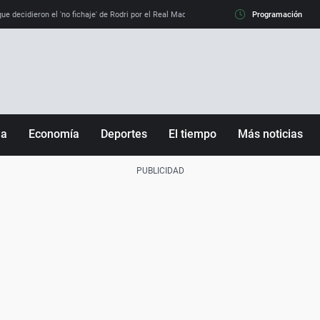
e decidieron el 'no fichaje' de Rodri por el Real Madrid y su 'sí' al Barça
Programación
La llamada de
ña
Economía
Deportes
El tiempo
Más noticias
Fútbol
Sociedad
Baloncesto
Mundo
Tenis
Salud
Motor
Cultura
Ciencia y Tecnología
adrid
Gastronomía
nciana
Medio ambiente