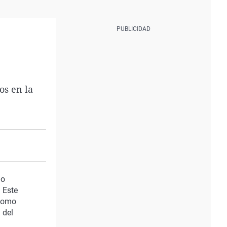
os en la
do
 Este
 como
 del