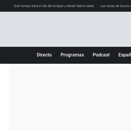
Qué tiempo hará el día del eclipse y dónde habrá nubes
Las horas de locura qu
Directo
Programas
Podcast
Espa
Más de uno
Los Perseguidos
Andalucía
Por fin
Malas decisiones
Aragón
Julia en la onda
Expedientes del más allá
Baleares
La brújula
El viaje del Guernica
Cantabria
Radioestadio
Invisibles
Cataluña
Radioestadio noche
Prohibido morirse
Comunidad de M
El colegio invisible
Esto no ha pasado
Comunitat Vale