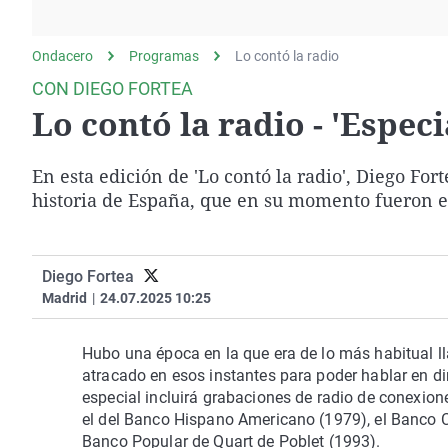
La rosa de los vientos
Caso
Extremadura
Gente viajera
Retornados
Galicia
Ondacero
Programas
Lo contó la radio
Como el perro y el
Equipo de investigación
La Rioja
CON DIEGO FORTEA
gato
Lo contó la radio - 'Especi
Operación Viuda
Navarra
Negra
País Vasco
En esta edición de 'Lo contó la radio', Diego Fo
historia de España, que en su momento fueron em
Diego Fortea
Madrid
|
24.07.2025 10:25
Hubo una época en la que era de lo más habitual 
atracado en esos instantes para poder hablar en di
especial incluirá grabaciones de radio de conexio
el del Banco Hispano Americano (1979), el Banco Ce
Banco Popular de Quart de Poblet (1993).