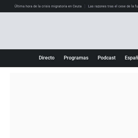
Última hora de la crisis migratoria en Ceuta
Las razones tras el cese de la f
Directo
Programas
Podcast
Espa
Más de uno
Los Perseguidos
Andalucía
Por fin
Malas decisiones
Aragón
Julia en la onda
Expedientes del más allá
Baleares
La brújula
El viaje del Guernica
Cantabria
Radioestadio
Invisibles
Cataluña
Radioestadio noche
Prohibido morirse
Comunidad de M
El colegio invisible
Esto no ha pasado
Comunitat Vale