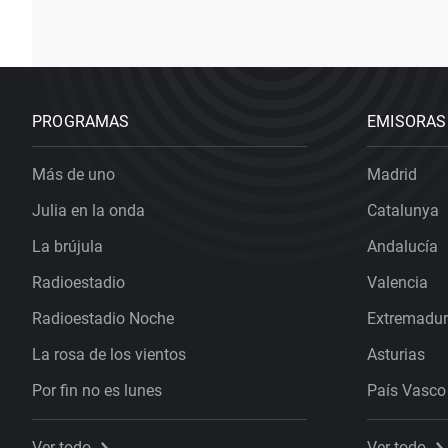
PROGRAMAS
EMISORAS
Más de uno
Madrid
Julia en la onda
Catalunya
La brújula
Andalucía
Radioestadio
Valencia
Radioestadio Noche
Extremadu
La rosa de los vientos
Asturias
Por fin no es lunes
País Vasco
Ver todo
Ver todo