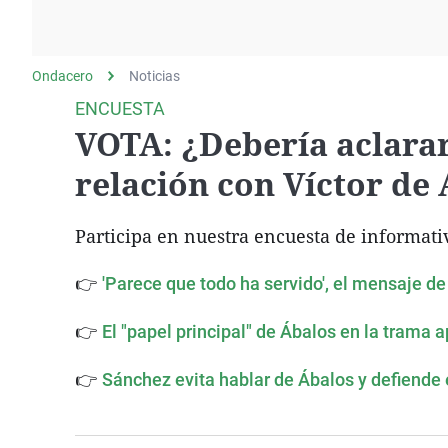
La rosa de los vientos
Caso
Extremadura
Gente viajera
Retornados
Galicia
Ondacero
Noticias
Como el perro y el
Equipo de investigación
La Rioja
gato
ENCUESTA
Operación Viuda
Navarra
VOTA: ¿Debería aclarar
Negra
País Vasco
relación con Víctor de
Participa en nuestra encuesta de informati
👉
'Parece que todo ha servido', el mensaje d
👉
El "papel principal" de Ábalos en la trama 
👉
Sánchez evita hablar de Ábalos y defiende e