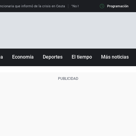
uncionaria que informó de la crisis en Ceuta
"No hay mafias, que no nos engañen": exper
Programación
ña
Economía
Deportes
El tiempo
Más noticias
Fútbol
Sociedad
Baloncesto
Mundo
Tenis
Salud
Motor
Cultura
Ciencia y Tecnología
adrid
Gastronomía
nciana
Medio ambiente