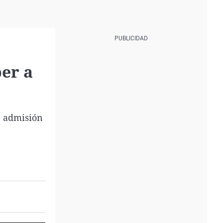
ber a
de admisión