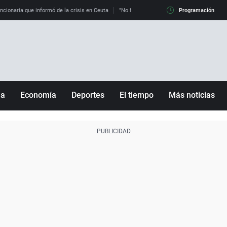
uncionaria que informó de la crisis en Ceuta
"No hay mafias, que no nos engañen": exper
Programación
ña
Economía
Deportes
El tiempo
Más noticias
Fútbol
Sociedad
Baloncesto
Mundo
Tenis
Salud
Motor
Cultura
Ciencia y Tecnología
adrid
Gastronomía
nciana
Medio ambiente