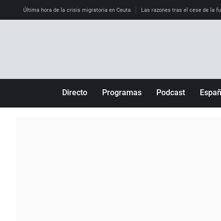
Última hora de la crisis migratoria en Ceuta
Las razones tras el cese de la f
Directo
Programas
Podcast
Espa
Más de uno
Los Perseguidos
Andalucía
Por fin
Malas decisiones
Aragón
Julia en la onda
Expedientes del más allá
Baleares
La brújula
El viaje del Guernica
Cantabria
Radioestadio
Invisibles
Cataluña
Radioestadio noche
Prohibido morirse
Comunidad de M
El colegio invisible
Esto no ha pasado
Comunitat Vale