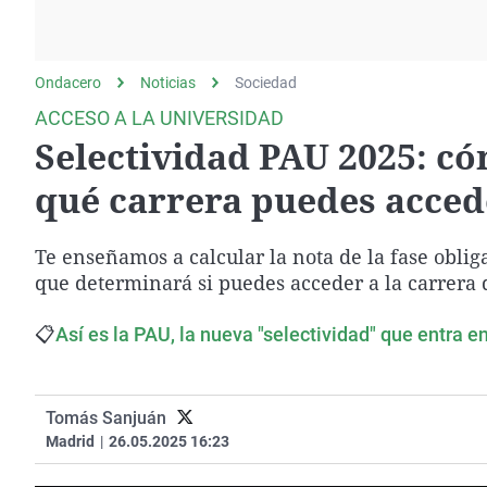
La rosa de los vientos
Caso
Extremadura
Gente viajera
Retornados
Galicia
Ondacero
Noticias
Como el perro y el
Sociedad
Equipo de investigación
La Rioja
gato
ACCESO A LA UNIVERSIDAD
Operación Viuda
Navarra
Selectividad PAU 2025: có
Negra
País Vasco
qué carrera puedes acced
Te enseñamos a calcular la nota de la fase obliga
que determinará si puedes acceder a la carrera 
📋
Así es la PAU, la nueva "selectividad" que entra e
Tomás Sanjuán
Madrid
|
26.05.2025 16:23