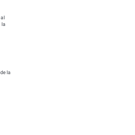
 al
 la
de la