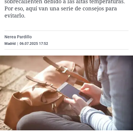
sobrecalienten debido a las altas temperaturas.
La rosa de los vientos
Caso
Extremadura
Virales
Por eso, aquí van una serie de consejos para
evitarlo.
Gente viajera
Retornados
Galicia
Televisión
Como el perro y el gat
Equipo de investigaci
La Rioja
Elecciones
Operación Viuda Negr
Navarra
Nerea Pardillo
Madrid
|
06.07.2025 17:52
País Vasco