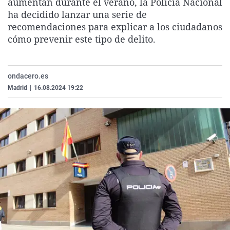
aumentan durante el verano, la Policía Nacional
La rosa de los vientos
Caso
Extremadura
Virales
ha decidido lanzar una serie de
recomendaciones para explicar a los ciudadanos
Gente viajera
Retornados
Galicia
Televisión
cómo prevenir este tipo de delito.
Como el perro y el gat
Equipo de investigaci
La Rioja
Elecciones
Operación Viuda Negr
Navarra
ondacero.es
País Vasco
Madrid
|
16.08.2024 19:22