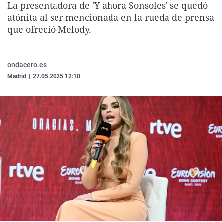
La presentadora de 'Y ahora Sonsoles' se quedó
La rosa de los vientos
Caso
Extremadura
Virales
atónita al ser mencionada en la rueda de prensa
Gente viajera
Retornados
Galicia
Televisión
que ofreció Melody.
Como el perro y el gat
Equipo de investigaci
La Rioja
Elecciones
Operación Viuda Negr
Navarra
ondacero.es
Madrid
|
27.05.2025 12:10
País Vasco