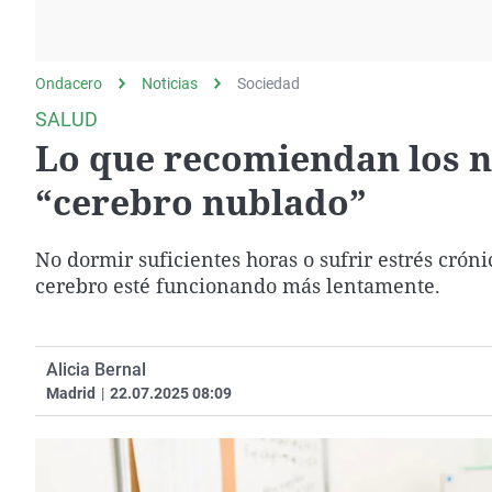
La rosa de los vientos
Caso
Extremadura
Gente viajera
Retornados
Galicia
Ondacero
Noticias
Como el perro y el
Sociedad
Equipo de investigación
La Rioja
gato
SALUD
Operación Viuda
Navarra
Lo que recomiendan los n
Negra
País Vasco
“cerebro nublado”
No dormir suficientes horas o sufrir estrés crón
cerebro esté funcionando más lentamente.
Alicia Bernal
Madrid
|
22.07.2025 08:09