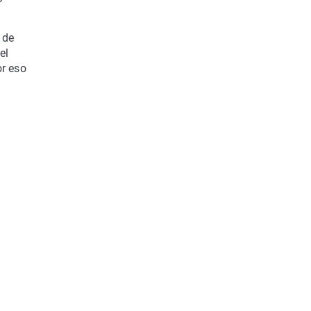
 de
el
or eso