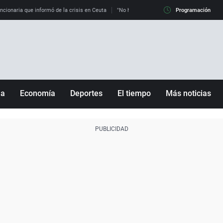
uncionaria que informó de la crisis en Ceuta
"No hay mafias, que no nos engañen": exper
Programación
ña
Economía
Deportes
El tiempo
Más noticias
Fútbol
Sociedad
Baloncesto
Mundo
Tenis
Salud
Motor
Cultura
Ciencia y Tecnología
adrid
Gastronomía
nciana
Medio ambiente