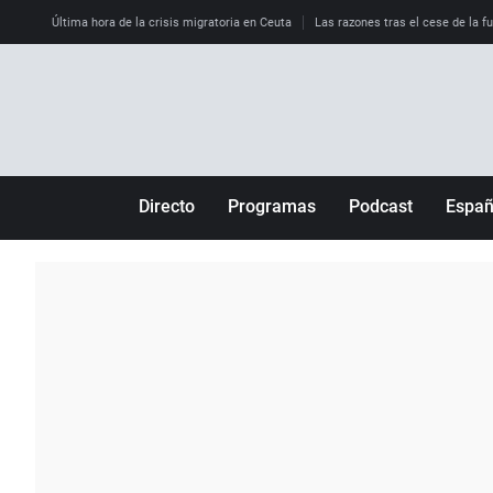
Última hora de la crisis migratoria en Ceuta
Las razones tras el cese de la f
Directo
Programas
Podcast
Espa
Más de uno
Los Perseguidos
Andalucía
Por fin
Malas decisiones
Aragón
Julia en la onda
Expedientes del más allá
Baleares
La brújula
El viaje del Guernica
Cantabria
Radioestadio
Invisibles
Cataluña
Radioestadio noche
Prohibido morirse
Comunidad de M
El colegio invisible
Esto no ha pasado
Comunitat Vale