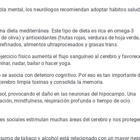
iebla mental, los neurólogos recomiendan adoptar hábitos salu
 una dieta mediterránea. Este tipo de dieta es rica en omega-3
de oliva) y antioxidantes (frutas rojas, verduras de hoja verde,
refinados, alimentos ultraprocesados y grasas trans.
 ejercicio físico aumenta el flujo sanguíneo al cerebro y favorec
nar, nadar, bailar o hacer yoga.
ño se asocia con deterioro cognitivo. Por eso es tan importante 
 cerebro limpia toxinas y consolida la memoria.
rtisol, provocando el daño en las neuronas del hipocampo. Una
tación, mindfulness, respiración profunda o tiempo de ocio
ones sociales estimulan muchas áreas del cerebro y nos protege
onsumo de tabaco y alcohol está relacionado con un mayor ries