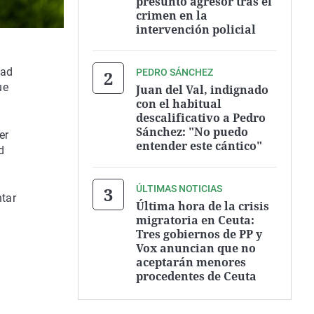
presunto agresor tras el
crimen en la
intervención policial
dad
PEDRO SÁNCHEZ
ue
Juan del Val, indignado
con el habitual
descalificativo a Pedro
Sánchez: "No puedo
er
entender este cántico"
d
ÚLTIMAS NOTICIAS
ntar
Última hora de la crisis
migratoria en Ceuta:
Tres gobiernos de PP y
Vox anuncian que no
aceptarán menores
procedentes de Ceuta