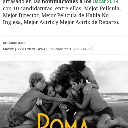
arrasado en las
nominaciones a los
Oscar 2019
Gente viajera
Todas para una
Comunidad de Madri
Virales
con 10 candidaturas, entre ellas, Mejor Película,
Mejor Director, Mejor Película de Habla No
El colegio invisible
La mirada económica
Navarra
Televisión
Inglesa, Mejor Actriz y Mejor Actriz de Reparto.
Como el perro y el gat
Pasos atrás
País Vasco
Elecciones
La Rioja
ondacero.es
Ceuta
Madrid
|
22.01.2019 14:53
(Publicado 22.01.2019 14:52)