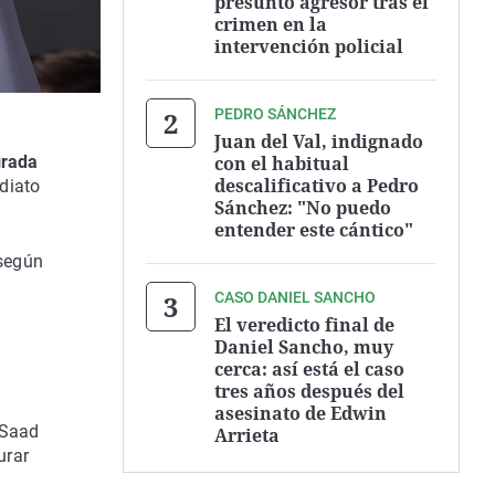
presunto agresor tras el
crimen en la
intervención policial
PEDRO SÁNCHEZ
Juan del Val, indignado
con el habitual
grada
descalificativo a Pedro
diato
Sánchez: "No puedo
entender este cántico"
 según
CASO DANIEL SANCHO
El veredicto final de
Daniel Sancho, muy
cerca: así está el caso
tres años después del
asesinato de Edwin
-Saad
Arrieta
urar