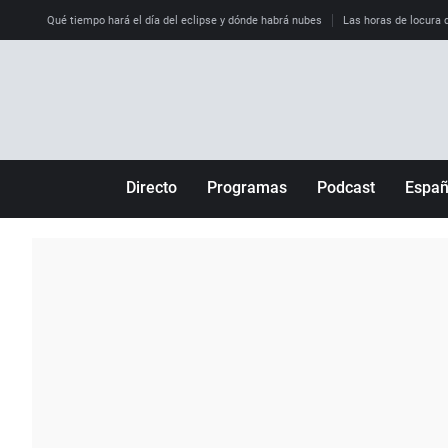
Qué tiempo hará el día del eclipse y dónde habrá nubes
Las horas de locura qu
Directo
Programas
Podcast
Espa
Más de uno
Los Perseguidos
Andalucía
Por fin
Malas decisiones
Aragón
Julia en la onda
Expedientes del más allá
Baleares
La brújula
El viaje del Guernica
Cantabria
Radioestadio
Invisibles
Cataluña
Radioestadio noche
Prohibido morirse
Comunidad de M
El colegio invisible
Esto no ha pasado
Comunitat Vale