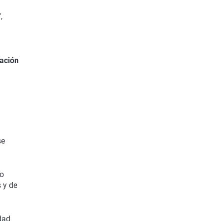
,
gación
se
to
 y de
dad