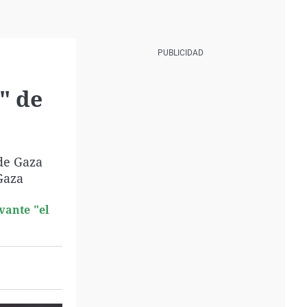
" de
 de Gaza
 Gaza
vante "el