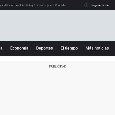
e decidieron el 'no fichaje' de Rodri por el Real Madrid y su 'sí' al Barça
Programación
La llamada de
ña
Economía
Deportes
El tiempo
Más noticias
Fútbol
Sociedad
Baloncesto
Mundo
Tenis
Salud
Motor
Cultura
Ciencia y Tecnología
adrid
Gastronomía
nciana
Medio ambiente