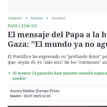
La rosa de los vientos
Caso
Extremadura
Gente viajera
Retornados
Galicia
Ondacero
Noticias
Como el perro y el
Sociedad
Equipo de investigación
La Rioja
gato
PAPA LEÓN XIV
Operación Viuda
Navarra
El mensaje del Papa a la 
Negra
País Vasco
Gaza: "El mundo ya no a
El Pontífice ha expresado su "profundo dolor" po
que, según él, es "sólo uno" de los "continuos" a
Al menos 54 gazatíes han muerto cuando esperab
asedio"
Aurora Molina |
Europa Press
Madrid
|
20.07.2025 22:45