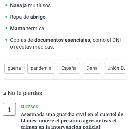
Navaja
multiusos.
Ropa de
abrigo
.
Manta
térmica.
Copias de
documentos esenciales
, como el DNI
o recetas médicas.
guerra
pandemia
España
Dana
Unión Eur
No te pierdas
SUCESOS
Asesinada una guardia civil en el cuartel de
Llanes: muere el presunto agresor tras el
crimen en la intervención policial