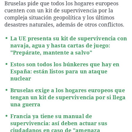
Bruselas pide que todos los hogares europeos
La rosa de los vientos
Caso
Extremadura
Virales
cuenten con un kit de supervivencia por la
Gente viajera
Retornados
Galicia
Televisión
compleja situación geopolítica y los últimos
desastres naturales, además de otros conflictos.
Como el perro y el gat
Equipo de investigaci
La Rioja
Elecciones
Operación Viuda Negr
Navarra
La UE presenta su kit de supervivencia con
navaja, agua y hasta cartas de juego:
País Vasco
"Prepárate, mantente a salvo"
Estos son todos los búnkeres que hay en
España: están listos para un ataque
nuclear
Bruselas exige a los hogares europeos que
tengan un kit de supervivencia por si llega
una guerra
Francia ya tiene su manual de
supervivencia: así deben actuar sus
ciudadanos en caso de "amenaza