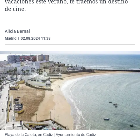
vacaciones este verano, te traemos un destino
La rosa de los vientos
Caso
Extremadura
Virales
de cine.
Gente viajera
Retornados
Galicia
Televisión
Como el perro y el gat
Equipo de investigaci
La Rioja
Elecciones
Alicia Bernal
Operación Viuda Negr
Navarra
Madrid
|
02.08.2024 11:38
País Vasco
Playa de la Caleta, en Cádiz | Ayuntamiento de Cádiz