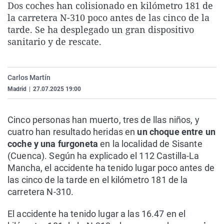
Dos coches han colisionado en kilómetro 181 de
La rosa de los vientos
Caso
Extremadura
Virales
la carretera N-310 poco antes de las cinco de la
Gente viajera
Retornados
Galicia
Televisión
tarde. Se ha desplegado un gran dispositivo
sanitario y de rescate.
Como el perro y el gat
Equipo de investigaci
La Rioja
Elecciones
Operación Viuda Negr
Navarra
Carlos Martín
País Vasco
Madrid
|
27.07.2025 19:00
Cinco personas han muerto, tres de llas niños, y
cuatro han resultado heridas en
un choque entre un
coche y una furgoneta
en la localidad de Sisante
(Cuenca). Según ha explicado el 112 Castilla-La
Mancha, el accidente ha tenido lugar poco antes de
las cinco de la tarde en el kilómetro 181 de la
carretera N-310.
El accidente ha tenido lugar a las 16.47 en el