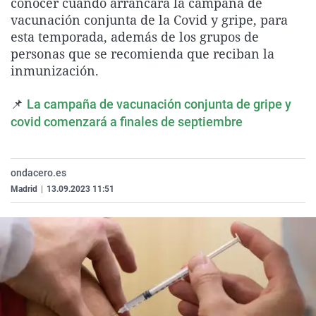
conocer cuándo arrancará la campaña de
La rosa de los vientos
Caso
Extremadura
Virales
vacunación conjunta de la Covid y gripe, para
esta temporada, además de los grupos de
Gente viajera
Retornados
Galicia
Televisión
personas que se recomienda que reciban la
Como el perro y el gat
Equipo de investigaci
La Rioja
Elecciones
inmunización.
Operación Viuda Negr
Navarra
📌
La campaña de vacunación conjunta de gripe y
País Vasco
covid comenzará a finales de septiembre
ondacero.es
Madrid
|
13.09.2023 11:51