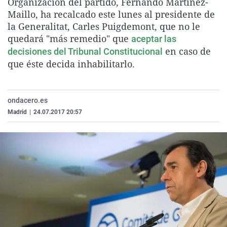
Organización del partido, Fernando Martínez-
La rosa de los vientos
Caso
Extremadura
Virales
Maillo, ha recalcado este lunes al presidente de
la Generalitat, Carles Puigdemont, que no le
Gente viajera
Retornados
Galicia
Televisión
quedará "más remedio" que
aceptar las
Como el perro y el gat
Equipo de investigaci
La Rioja
Elecciones
en caso de
decisiones del Tribunal Constitucional
Operación Viuda Negr
Navarra
que éste decida inhabilitarlo.
País Vasco
ondacero.es
Madrid
|
24.07.2017 20:57