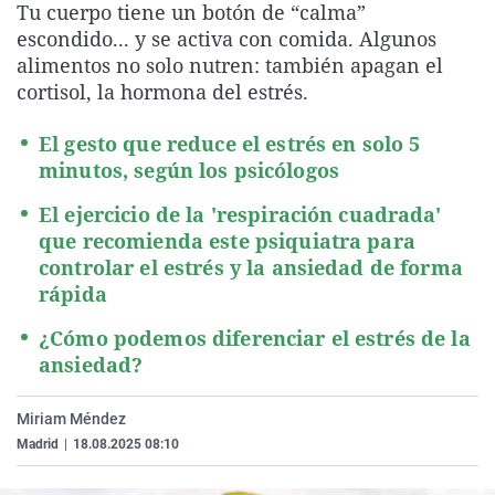
Tu cuerpo tiene un botón de “calma”
La rosa de los vientos
Caso
Extremadura
Virales
escondido... y se activa con comida. Algunos
Gente viajera
Retornados
Galicia
Televisión
alimentos no solo nutren: también apagan el
cortisol, la hormona del estrés.
Como el perro y el gat
Equipo de investigaci
La Rioja
Elecciones
Operación Viuda Negr
Navarra
El gesto que reduce el estrés en solo 5
minutos, según los psicólogos
País Vasco
El ejercicio de la 'respiración cuadrada'
que recomienda este psiquiatra para
controlar el estrés y la ansiedad de forma
rápida
¿Cómo podemos diferenciar el estrés de la
ansiedad?
Miriam Méndez
Madrid
|
18.08.2025 08:10