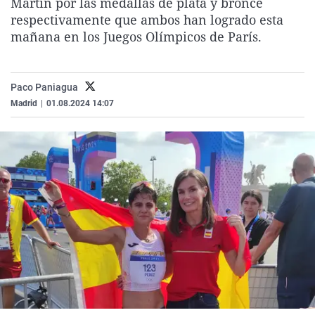
Martín por las medallas de plata y bronce
La rosa de los vientos
Caso
Extremadura
Virales
respectivamente que ambos han logrado esta
mañana en los Juegos Olímpicos de París.
Gente viajera
Retornados
Galicia
Televisión
Como el perro y el gat
Equipo de investigaci
La Rioja
Elecciones
Operación Viuda Negr
Navarra
Paco Paniagua
Madrid
|
01.08.2024 14:07
País Vasco