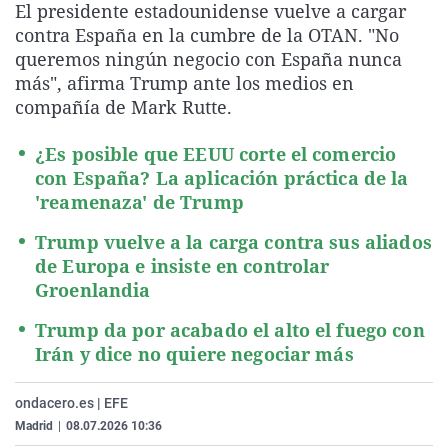
El presidente estadounidense vuelve a cargar
La rosa de los vientos
Caso
Extremadura
Virales
contra España en la cumbre de la OTAN. "No
Gente viajera
Retornados
Galicia
Televisión
queremos ningún negocio con España nunca
más", afirma Trump ante los medios en
Como el perro y el gat
Equipo de investigaci
La Rioja
Elecciones
compañía de Mark Rutte.
Operación Viuda Negr
Navarra
¿Es posible que EEUU corte el comercio
País Vasco
con España? La aplicación práctica de la
'reamenaza' de Trump
Trump vuelve a la carga contra sus aliados
de Europa e insiste en controlar
Groenlandia
Trump da por acabado el alto el fuego con
Irán y dice no quiere negociar más
ondacero.es | EFE
Madrid
|
08.07.2026 10:36