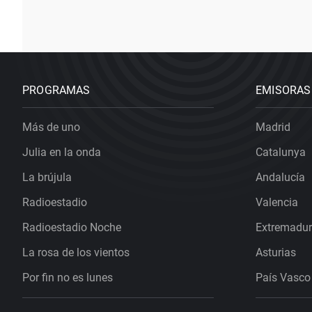
PROGRAMAS
EMISORAS
Más de uno
Madrid
Julia en la onda
Catalunya
La brújula
Andalucía
Radioestadio
Valencia
Radioestadio Noche
Extremadu
La rosa de los vientos
Asturias
Por fin no es lunes
País Vasco