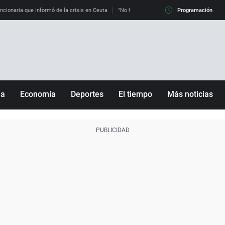
uncionaria que informó de la crisis en Ceuta
"No hay mafias, que no nos engañen": exper
Programación
ña
Economía
Deportes
El tiempo
Más noticias
Fútbol
Sociedad
Baloncesto
Mundo
Tenis
Salud
Motor
Cultura
Ciencia y Tecnología
adrid
Gastronomía
nciana
Medio ambiente