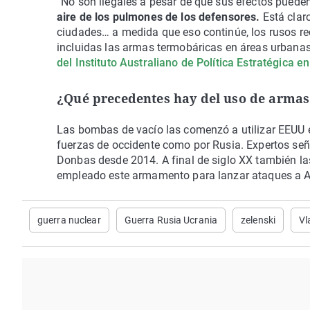
“No son ilegales a pesar de que sus efectos pueden
aire de los pulmones de los defensores.
Está clar
ciudades… a medida que eso continúe, los rusos re
incluidas las armas termobáricas en áreas urbanas 
del Instituto Australiano de Política Estratégica e
¿Qué precedentes hay del uso de arma
Las bombas de vacío las comenzó a utilizar EEUU e
fuerzas de occidente como por Rusia. Expertos seña
Donbas desde 2014. A final de siglo XX también las
empleado este armamento para lanzar ataques a A
guerra nuclear
Guerra Rusia Ucrania
zelenski
Vl