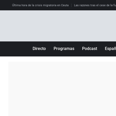
Última hora de la crisis migratoria en Ceuta
Las razones tras el cese de la f
Directo
Programas
Podcast
Espa
Más de uno
Los Perseguidos
Andalucía
Por fin
Malas decisiones
Aragón
Julia en la onda
Expedientes del más allá
Baleares
La brújula
El viaje del Guernica
Cantabria
Radioestadio
Invisibles
Cataluña
Radioestadio noche
Prohibido morirse
Comunidad de M
El colegio invisible
Esto no ha pasado
Comunitat Vale