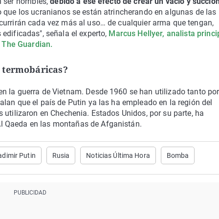
 ser horribles,
debido a ese efecto de crear un vacío y succion
o que los ucranianos se están atrincherando en algunas de las
currirán cada vez más al uso… de cualquier arma que tengan,
edificadas", señala el experto,
Marcus Hellyer, analista princi
n The Guardian.
s termobáricas?
n la guerra de Vietnam. Desde 1960 se han utilizado tanto po
lan que el país de Putin ya las ha empleado en la región del
 utilizaron en Chechenia. Estados Unidos, por su parte, ha
l Qaeda en las montañas de Afganistán.
adimir Putin
Rusia
Noticias Última Hora
Bomba