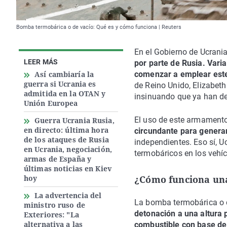
Bomba termobárica o de vacío: Qué es y cómo funciona | Reuters
En el Gobierno de Ucrani
LEER MÁS
por parte de Rusia. Vari
Así cambiaría la
comenzar a emplear es
guerra si Ucrania es
de Reino Unido, Elizabeth
admitida en la OTAN y
insinuando que ya han de
Unión Europea
El uso de este armament
Guerra Ucrania Rusia,
en directo: última hora
circundante para genera
de los ataques de Rusia
independientes. Eso sí, U
en Ucrania, negociación,
termobáricos en los vehíc
armas de España y
últimas noticias en Kiev
hoy
¿Cómo funciona un
La advertencia del
La bomba termobárica o d
ministro ruso de
detonación a una altura
Exteriores: "La
alternativa a las
combustible con base de 