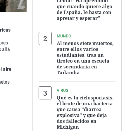
Ceuta: "Ha aprendido
que cuando quiere algo
de España, le basta con
apretar y esperar"
ricas
MUNDO
Al menos siete muertos,
ores
entre ellos varios
 allá
estudiantes, tras un
tiroteo en una escuela
de secundaria en
l aire
Tailandia
hetes
VIRUS
Qué es la ciclosporiasis,
el brote de una bacteria
que causa "diarrea
explosiva" y que deja
dos fallecidos en
Michigan