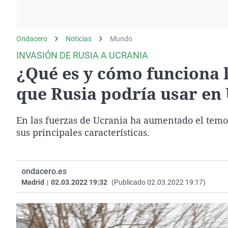
La rosa de los vientos
Caso
Extremadura
Gente viajera
Retornados
Galicia
Ondacero
Noticias
Como el perro y el
Mundo
Equipo de investigación
La Rioja
gato
INVASIÓN DE RUSIA A UCRANIA
Operación Viuda
Navarra
¿Qué es y cómo funciona 
Negra
País Vasco
que Rusia podría usar en
En las fuerzas de Ucrania ha aumentado el temor
sus principales características.
ondacero.es
Madrid
|
02.03.2022 19:32
(Publicado 02.03.2022 19:17)