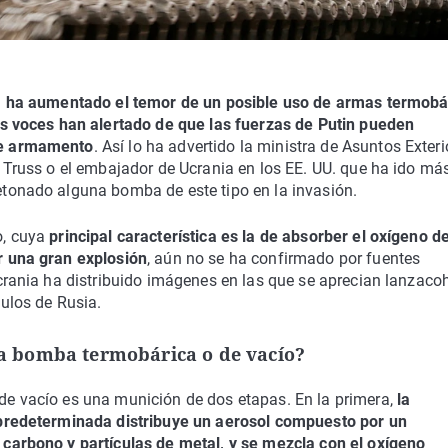
a
ha aumentado el temor de un posible uso de armas termobá
as voces han alertado de que las fuerzas de Putin pueden
te armamento
. Así lo ha advertido la ministra de Asuntos Exteri
 Truss o el embajador de Ucrania en los EE. UU. que ha ido más
tonado alguna bomba de este tipo en la invasión.
o, cuya
principal característica es la de absorber el oxígeno de
r una gran explosión
, aún no se ha confirmado por fuentes
crania ha distribuido imágenes en las que se aprecian lanzaco
ulos de Rusia.
a bomba termobárica o de vacío?
e vacío es una munición de dos etapas. En la primera,
la
 predeterminada distribuye un aerosol compuesto por un
carbono y partículas de metal, y se mezcla con el oxígeno