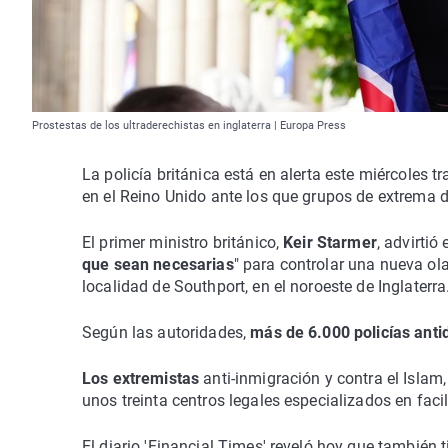
Prostestas de los ultraderechistas en inglaterra | Europa Press
La policía británica está en alerta este miércoles t
en el Reino Unido ante los que grupos de extrema 
El primer ministro británico,
Keir Starmer
, advirtió
que sean necesarias
" para controlar una nueva ola
localidad de Southport, en el noroeste de Inglaterra
Según las autoridades,
más de 6.000 policías antid
Los extremistas
anti-inmigración y contra el Islam
unos treinta centros legales especializados en facil
El diario 'Financial Times' reveló hoy que también