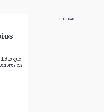
bios
edidas que
 menores en