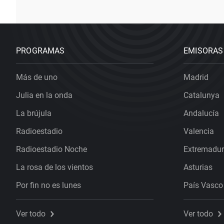
PROGRAMAS
EMISORAS
Más de uno
Madrid
Julia en la onda
Catalunya
La brújula
Andalucía
Radioestadio
Valencia
Radioestadio Noche
Extremadu
La rosa de los vientos
Asturias
Por fin no es lunes
País Vasco
Ver todo
Ver todo