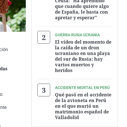
Ceuta: "Ha aprendido
que cuando quiere algo
de España, le basta con
apretar y esperar"
GUERRA RUSIA UCRANIA
El vídeo del momento de
la caída de un dron
ación
ucraniano en una playa
del sur de Rusia: hay
varios muertos y
idas
heridos
ACCIDENTE MORTAL EN PERÚ
Qué pasó en el accidente
o.
de la avioneta en Perú
en el que murió un
ante
matrimonio español de
Valladolid
s