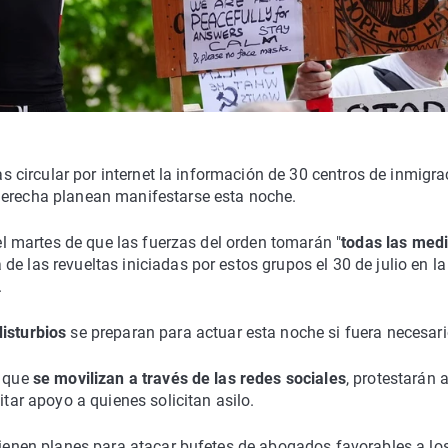
ras circular por internet la información de 30 centros de inmigr
derecha planean manifestarse esta noche.
 el martes de que las fuerzas del orden tomarán "
todas las med
 de las revueltas iniciadas por estos grupos el 30 de julio en la
.
isturbios
se preparan para actuar esta noche si fuera necesari
, que
se movilizan a través de las redes sociales
, protestarán 
itar apoyo a quienes solicitan asilo.
 tienen planes para atacar bufetes de abogados favorables a lo