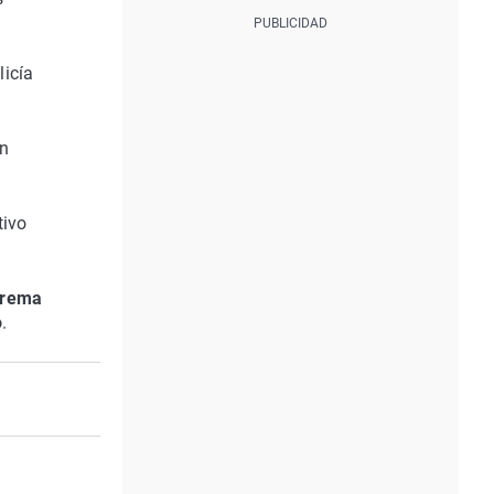
licía
án
tivo
trema
o
.