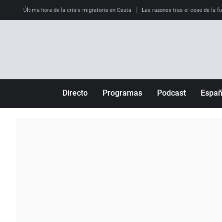
Última hora de la crisis migratoria en Ceuta
Las razones tras el cese de la f
Directo
Programas
Podcast
Espa
Más de uno
Los Perseguidos
Andalucía
Por fin
Malas decisiones
Aragón
Julia en la onda
Expedientes del más allá
Baleares
La brújula
El viaje del Guernica
Cantabria
Radioestadio
Invisibles
Cataluña
Radioestadio noche
Prohibido morirse
Comunidad de M
El colegio invisible
Esto no ha pasado
Comunitat Vale