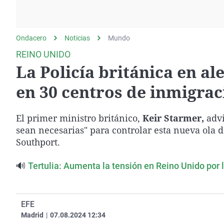
La rosa de los vientos
Caso
Extremadura
Gente viajera
Retornados
Galicia
Ondacero
Noticias
Como el perro y el
Mundo
Equipo de investigación
La Rioja
gato
REINO UNIDO
Operación Viuda
Navarra
La Policía británica en al
Negra
País Vasco
en 30 centros de inmigrac
El primer ministro británico,
Keir Starmer,
advi
sean necesarias" para controlar esta nueva ola d
Southport.
🔊
Tertulia: Aumenta la tensión en Reino Unido por 
EFE
Madrid
|
07.08.2024 12:34