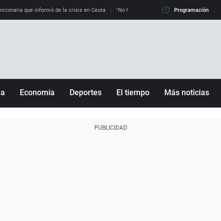
uncionaria que informó de la crisis en Ceuta
"No hay mafias, que no nos engañen": exper
Programación
ña
Economía
Deportes
El tiempo
Más noticias
Fútbol
Sociedad
Baloncesto
Mundo
Tenis
Salud
Motor
Cultura
Ciencia y Tecnología
adrid
Gastronomía
nciana
Medio ambiente