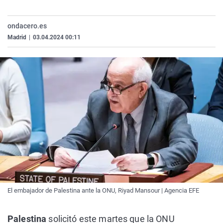
La rosa de los vientos
Caso
Extremadura
Virales
Gente viajera
Retornados
Galicia
Televisión
ondacero.es
Madrid
|
03.04.2024 00:11
Como el perro y el gat
Equipo de investigaci
La Rioja
Elecciones
Operación Viuda Negr
Navarra
País Vasco
El embajador de Palestina ante la ONU, Riyad Mansour | Agencia EFE
Palestina
solicitó este martes que la ONU