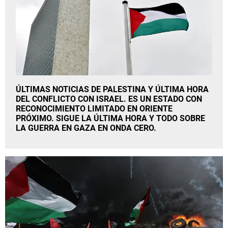
La rosa de los vientos
Caso
Extremadura
Virales
Gente viajera
Retornados
Galicia
Televisión
Como el perro y el gat
Equipo de investigaci
La Rioja
Elecciones
Operación Viuda Negr
Navarra
País Vasco
ÚLTIMAS NOTICIAS DE PALESTINA Y ÚLTIMA HORA
DEL CONFLICTO CON ISRAEL. ES UN ESTADO CON
RECONOCIMIENTO LIMITADO EN ORIENTE
PRÓXIMO. SIGUE LA ÚLTIMA HORA Y TODO SOBRE
LA GUERRA EN GAZA EN ONDA CERO.