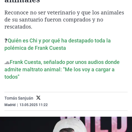
La rosa de los vientos
Caso
Extremadura
Virales
Reconoce no ser veterinario y que los animales
Gente viajera
Retornados
Galicia
Televisión
de su santuario fueron comprados y no
Como el perro y el gat
Equipo de investigaci
La Rioja
Elecciones
rescatados.
Operación Viuda Negr
Navarra
❓
Quién es Chi y por qué ha destapado toda la
País Vasco
polémica de Frank Cuesta
🧢
Frank Cuesta, señalado por unos audios donde
admite maltrato animal: "Me los voy a cargar a
todos"
Tomás Sanjuán
Madrid
|
13.05.2025 11:22