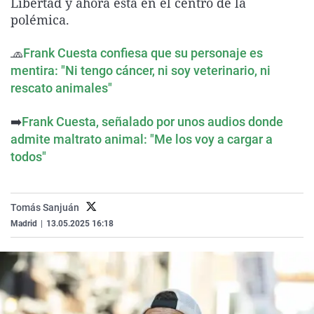
Libertad y ahora está en el centro de la
La rosa de los vientos
Caso
Extremadura
Virales
polémica.
Gente viajera
Retornados
Galicia
Televisión
🧢
Frank Cuesta confiesa que su personaje es
Como el perro y el gat
Equipo de investigaci
La Rioja
Elecciones
mentira: "Ni tengo cáncer, ni soy veterinario, ni
Operación Viuda Negr
Navarra
rescato animales"
País Vasco
➡️
Frank Cuesta, señalado por unos audios donde
admite maltrato animal: "Me los voy a cargar a
todos"
Tomás Sanjuán
Madrid
|
13.05.2025 16:18