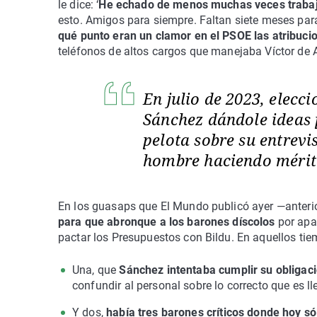
le dice: ‘
He echado de menos muchas veces trabaj
esto. Amigos para siempre. Faltan siete meses pa
qué punto eran un clamor en el PSOE las atribucio
teléfonos de altos cargos que manejaba Víctor de
En julio de 2023, elecc
Sánchez dándole ideas 
pelota sobre su entrevi
hombre haciendo méri
En los guasaps que El Mundo publicó ayer —anteri
para que abronque a los barones díscolos
por apar
pactar los Presupuestos con Bildu. En aquellos t
Una, que
Sánchez intentaba cumplir su obligac
confundir al personal sobre lo correcto que es l
Y dos,
había tres barones críticos donde hoy s