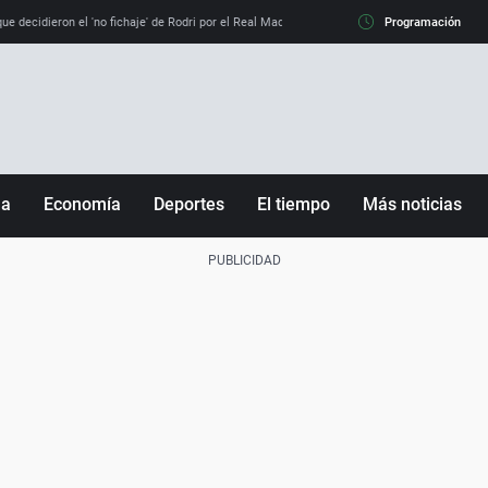
e decidieron el 'no fichaje' de Rodri por el Real Madrid y su 'sí' al Barça
Programación
La llamada de
ña
Economía
Deportes
El tiempo
Más noticias
Fútbol
Sociedad
Baloncesto
Mundo
Tenis
Salud
Motor
Cultura
Ciencia y Tecnología
adrid
Gastronomía
nciana
Medio ambiente