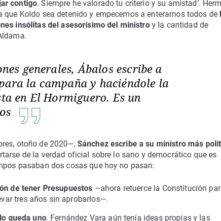
ar contigo
. Siempre he valorado tu criterio y su amistad’. Her
ra que Koldo sea detenido y empecemos a enterarnos todos de
nes insólitas del asesorísimo del ministro
y la cantidad de
 Aldama.
iones generales, Ábalos escribe a
para la campaña y haciéndole la
sta en El Hormiguero. Es un
tos
ores, otoño de 2020—,
Sánchez escribe a su ministro más polít
tarse de la verdad oficial sobre lo sano y democrático que es
iempos pasaban dos cosas que hoy no pasan:
ión de tener Presupuestos
—ahora retuerce la Constitución pa
levar tres años sin aprobarlos—.
ólo queda uno
. Fernández Vara aún tenía ideas propias y las