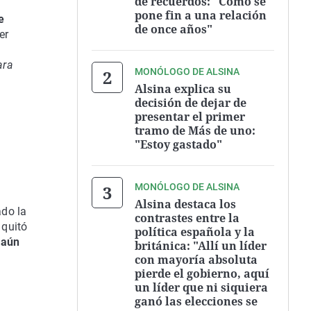
de recuerdos: "Cómo se
pone fin a una relación
e
de once años"
er
ara
MONÓLOGO DE ALSINA
Alsina explica su
decisión de dejar de
presentar el primer
tramo de Más de uno:
"Estoy gastado"
MONÓLOGO DE ALSINA
Alsina destaca los
do la
contrastes entre la
 quitó
política española y la
e
aún
británica: "Allí un líder
con mayoría absoluta
pierde el gobierno, aquí
un líder que ni siquiera
ganó las elecciones se