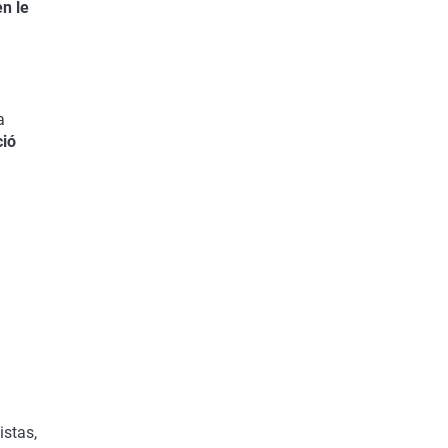
n le
a
ció
a
istas,