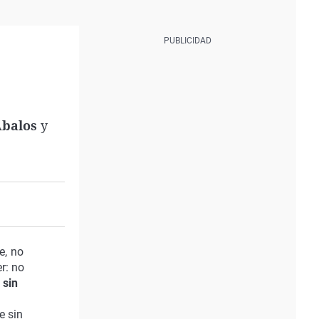
Ábalos
y
e, no
r: no
 sin
e sin