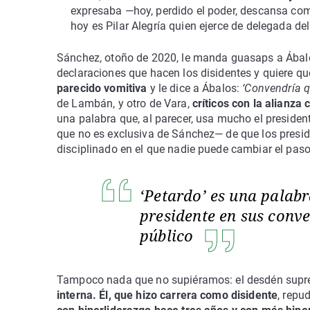
expresaba —hoy, perdido el poder, descansa co
hoy es Pilar Alegría quien ejerce de delegada d
Sánchez, otoño de 2020, le manda guasaps a Ábalos s
declaraciones que hacen los disidentes y quiere q
parecido vomitiva
y le dice a Ábalos:
‘Convendría q
de Lambán, y otro de Vara,
críticos con la alianza 
una palabra que, al parecer, usa mucho el presiden
que no es exclusiva de Sánchez— de que los preside
disciplinado en el que nadie puede cambiar el paso
‘Petardo’ es una palabr
presidente en sus conv
público
Tampoco nada que no supiéramos: el desdén suprem
interna. Él, que hizo carrera como disidente
, repu