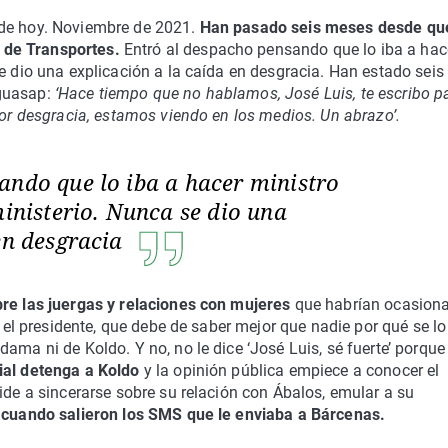
 de hoy. Noviembre de 2021.
Han pasado seis meses desde qu
 de Transportes.
Entró al despacho pensando que lo iba a hac
e dio una explicación a la caída en desgracia. Han estado seis
 guasap:
‘Hace tiempo que no hablamos, José Luis, te escribo p
por desgracia, estamos viendo en los medios. Un abrazo’.
ando que lo iba a hacer ministro
ministerio. Nunca se dio una
 en desgracia
bre las juergas y relaciones con mujeres
que habrían ocasiona
e el presidente, que debe de saber mejor que nadie por qué se lo
ama ni de Koldo. Y no, no le dice ‘José Luis, sé fuerte’ porqu
cial detenga a Koldo
y la opinión pública empiece a conocer el
ide a sincerarse sobre su relación con Ábalos, emular a su
 cuando salieron los SMS que le enviaba a Bárcenas.