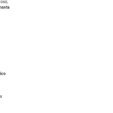
moso,
hasta
ico
ra