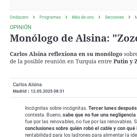
La rosa de los vientos
Caso
Extremadura
Gente viajera
Retornados
Galicia
Ondacero
Programas
Más de uno
Secciones
M
Como el perro y el
Equipo de investigación
La Rioja
OPINIÓN
gato
Monólogo de Alsina: "Zoz
Operación Viuda
Navarra
Negra
País Vasco
Carlos Alsina reflexiona en su monólogo
sobre
de la posible reunión en Turquía entre
Putin y 
Carlos Alsina
Madrid
|
12.05.2025 08:31
Incógnitas sobre incógnitas.
Tercer lunes después
contesta. Bueno,
sabe que no fue una negligencia 
fue por las renovables, no fue por las renovables.
conclusiones sobre quién robó el cable y con qué 
rentabilidad para los ladrones para alimentar la i