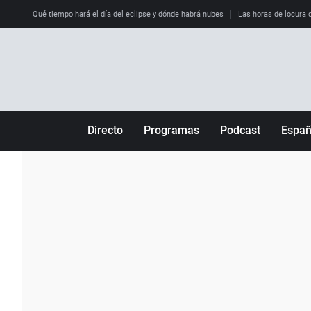
Qué tiempo hará el día del eclipse y dónde habrá nubes
Las horas de locura qu
Directo
Programas
Podcast
Espa
Más de uno
Los Perseguidos
Andalucía
Por fin
Malas decisiones
Aragón
Julia en la onda
Expedientes del más allá
Baleares
La brújula
El viaje del Guernica
Cantabria
Radioestadio
Invisibles
Cataluña
Radioestadio noche
Prohibido morirse
Comunidad de M
El colegio invisible
Esto no ha pasado
Comunitat Vale