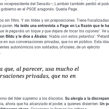
mo vicepresidente del Senado—; Lambán también perdió el pode
el gobierno en el PSOE aragonés. Queda Page.
in filtro. Y sin tildes y sin preposiciones. Tiene fiscalizadas
ue paren.
Ha leído una entrevista a Page en La Razón que le h
ue le pegaráis un toque y que dejara de tocar los cojones’
. Ve u
con Bildu y le dice a Ábalos
:
‘Habla con estos petardos’
. ‘Petard
te en sus conversaciones privadas, que no en público. Esta ide
ntes autonómicos son soldados, oficiales, de un ejército
.
a que, al parecer, usa mucho el
ersaciones privadas, que no en
o del líder supremo a los díscolos.
Su alergia a la discrepan
dia, ahora que ha alcanzado el poder, a quienes disienten.
Un p