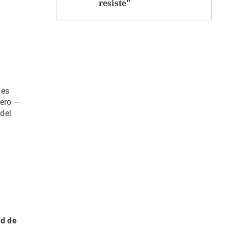
resiste"
 es
rero —
del
ad de