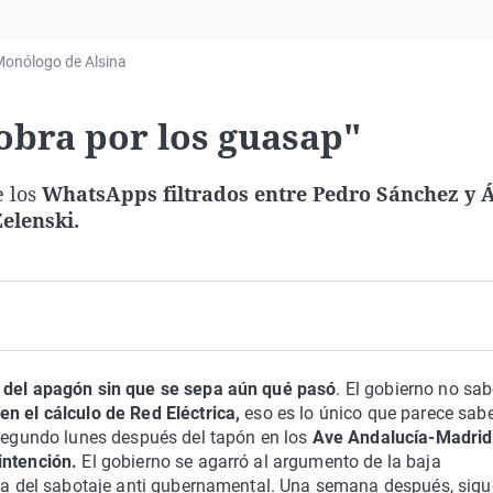
Virales
Televisión
onólogo de Alsina
Elecciones
obra por los guasap"
 los
WhatsApps filtrados entre Pedro Sánchez y 
Zelenski.
 del apagón sin que se sepa aún qué pasó
. El gobierno no sab
en el cálculo de Red Eléctrica,
eso es lo único que parece sabe
 Segundo lunes después del tapón en los
Ave Andalucía-Madrid
intención.
El gobierno se agarró al argumento de la baja
dea del sabotaje anti gubernamental. Una semana después, sigu