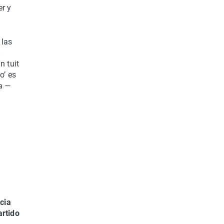
r y
 las
a
n tuit
o’ es
a —
cia
artido