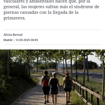
vasculares y ambientales hacen que, por la
La rosa de los vientos
Caso
Extremadura
Virales
general, las mujeres sufran más el síndrome de
piernas cansadas con la llegada de la
Gente viajera
Retornados
Galicia
Televisión
primavera.
Como el perro y el gat
Equipo de investigaci
La Rioja
Elecciones
Operación Viuda Negr
Navarra
Alicia Bernal
País Vasco
Madrid
|
12.05.2025 08:05