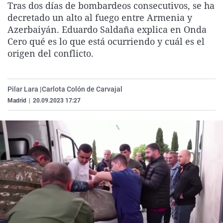
Tras dos días de bombardeos consecutivos, se ha
La rosa de los vientos
Caso
Extremadura
Virales
decretado un alto al fuego entre Armenia y
Gente viajera
Retornados
Galicia
Televisión
Azerbaiyán. Eduardo Saldaña explica en Onda
Cero qué es lo que está ocurriendo y cuál es el
Como el perro y el gat
Equipo de investigaci
La Rioja
Elecciones
origen del conflicto.
Operación Viuda Negr
Navarra
País Vasco
Pilar Lara |
Carlota Colón de Carvajal
Madrid
|
20.09.2023 17:27