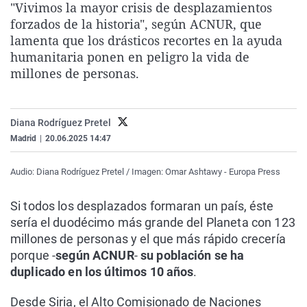
"Vivimos la mayor crisis de desplazamientos
La rosa de los vientos
Caso
Extremadura
Virales
forzados de la historia", según ACNUR, que
Gente viajera
Retornados
Galicia
Televisión
lamenta que los drásticos recortes en la ayuda
humanitaria ponen en peligro la vida de
Como el perro y el gat
Equipo de investigaci
La Rioja
Elecciones
millones de personas.
Operación Viuda Negr
Navarra
País Vasco
Diana Rodríguez Pretel
Madrid
|
20.06.2025 14:47
Audio: Diana Rodríguez Pretel / Imagen: Omar Ashtawy - Europa Press
Si todos los desplazados formaran un país, éste
sería el duodécimo más grande del Planeta con 123
millones de personas y el que más rápido crecería
porque -
según ACNUR
-
su población se ha
duplicado en los últimos 10 años
.
Desde Siria, el Alto Comisionado de Naciones