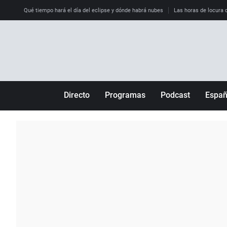
Qué tiempo hará el día del eclipse y dónde habrá nubes
Las horas de locura qu
Directo
Programas
Podcast
Espa
Más de uno
Los Perseguidos
Andalucía
Por fin
Malas decisiones
Aragón
Julia en la onda
Expedientes del más allá
Baleares
La brújula
El viaje del Guernica
Cantabria
Radioestadio
Invisibles
Cataluña
Radioestadio noche
Prohibido morirse
Comunidad de M
El colegio invisible
Esto no ha pasado
Comunitat Vale