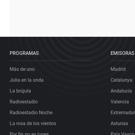
PROGRAMAS
EMISORAS
Más de uno
Madrid
Julia en la onda
Catalunya
La brújula
Andalucía
Radioestadio
Valencia
Radioestadio Noche
Extremadu
La rosa de los vientos
Asturias
Por fin no es lunes
País Vasco