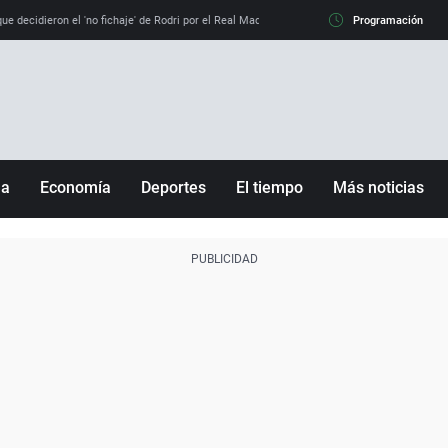
e decidieron el 'no fichaje' de Rodri por el Real Madrid y su 'sí' al Barça
Programación
La llamada de
ña
Economía
Deportes
El tiempo
Más noticias
Fútbol
Sociedad
Baloncesto
Mundo
Tenis
Salud
Motor
Cultura
Ciencia y Tecnología
adrid
Gastronomía
nciana
Medio ambiente