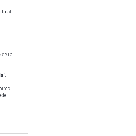
do al
e
 de la
da
",
ínimo
ede