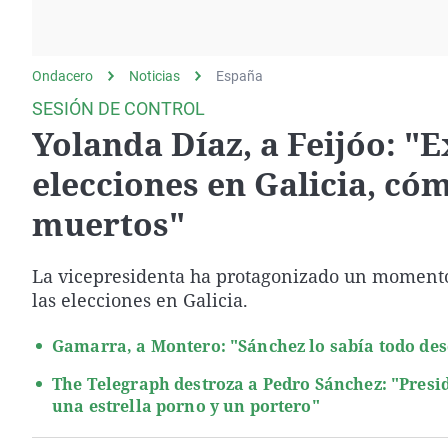
La rosa de los vientos
Caso
Extremadura
Gente viajera
Retornados
Galicia
Ondacero
Noticias
Como el perro y el
España
Equipo de investigación
La Rioja
gato
SESIÓN DE CONTROL
Operación Viuda
Navarra
Yolanda Díaz, a Feijóo: "
Negra
País Vasco
elecciones en Galicia, cóm
muertos"
La vicepresidenta ha protagonizado un momento 
las elecciones en Galicia.
Gamarra, a Montero: "Sánchez lo sabía todo desd
The Telegraph destroza a Pedro Sánchez: "Presid
una estrella porno y un portero"