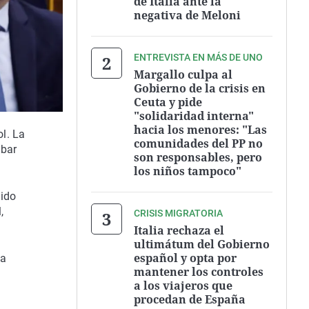
de Italia ante la
negativa de Meloni
ENTREVISTA EN MÁS DE UNO
Margallo culpa al
Gobierno de la crisis en
Ceuta y pide
"solidaridad interna"
hacia los menores: "Las
l. La
comunidades del PP no
obar
son responsables, pero
los niños tampoco"
dido
,
CRISIS MIGRATORIA
Italia rechaza el
ultimátum del Gobierno
español y opta por
da
mantener los controles
a los viajeros que
procedan de España