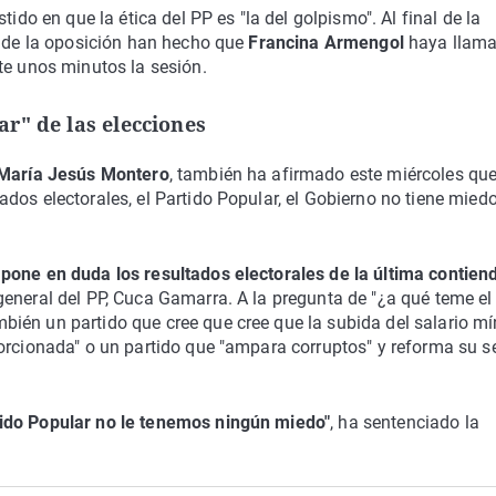
ido en que la ética del PP es "la del golpismo". Al final de la
a de la oposición han hecho que
Francina Armengol
haya llama
te unos minutos la sesión.
r" de las elecciones
María Jesús Montero
, también ha afirmado este miércoles qu
dos electorales, el Partido Popular, el Gobierno no tiene miedo
pone en duda los resultados electorales de la última contien
eneral del PP, Cuca Gamarra. A la pregunta de "¿a qué teme el
ién un partido que cree que cree que la subida del salario m
porcionada" o un partido que "ampara corruptos" y reforma su s
tido Popular no le tenemos ningún miedo"
, ha sentenciado la