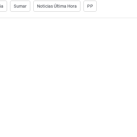
ña
Sumar
Noticias Última Hora
PP