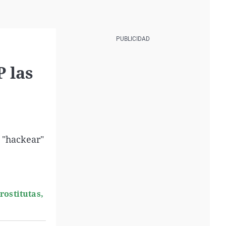
P las
 "hackear"
rostitutas,