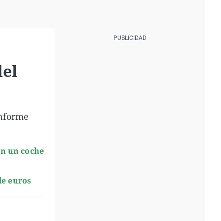
del
informe
on un coche
de euros