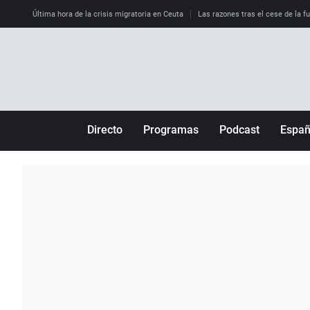
Última hora de la crisis migratoria en Ceuta
Las razones tras el cese de la f
Directo
Programas
Podcast
Espa
Más de uno
Los Perseguidos
Andalucía
Por fin
Malas decisiones
Aragón
Julia en la onda
Expedientes del más allá
Baleares
La brújula
El viaje del Guernica
Cantabria
Radioestadio
Invisibles
Cataluña
Radioestadio noche
Prohibido morirse
Comunidad de M
El colegio invisible
Esto no ha pasado
Comunitat Vale