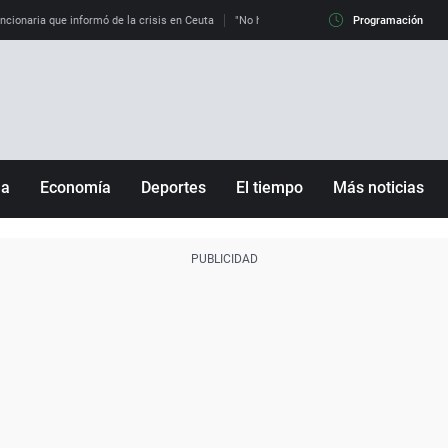
uncionaria que informó de la crisis en Ceuta
"No hay mafias, que no nos engañen": exper
Programación
ña
Economía
Deportes
El tiempo
Más noticias
Fútbol
Sociedad
Baloncesto
Mundo
Tenis
Salud
Motor
Cultura
Ciencia y Tecnología
adrid
Gastronomía
nciana
Medio ambiente