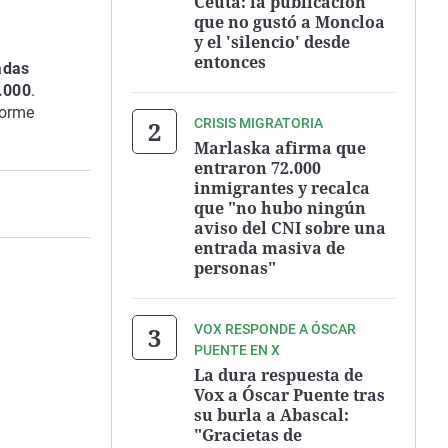
Ceuta: la publicación
que no gustó a Moncloa
y el 'silencio' desde
entonces
adas
0.000
.
forme
CRISIS MIGRATORIA
Marlaska afirma que
entraron 72.000
inmigrantes y recalca
que "no hubo ningún
aviso del CNI sobre una
entrada masiva de
personas"
VOX RESPONDE A ÓSCAR
PUENTE EN X
La dura respuesta de
Vox a Óscar Puente tras
su burla a Abascal:
"Gracietas de