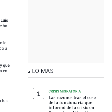
 Luis
ue ha
o la
do a
 y que
LO MÁS
ía en
CRISIS MIGRATORIA
Las razones tras el cese
n los
de la funcionaria que
informó de la crisis en