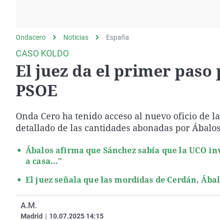
La rosa de los vientos
Caso
Extremadura
Gente viajera
Retornados
Galicia
Ondacero
Noticias
Como el perro y el
España
Equipo de investigación
La Rioja
gato
CASO KOLDO
Operación Viuda
Navarra
El juez da el primer paso 
Negra
País Vasco
PSOE
Onda Cero ha tenido acceso al nuevo oficio de l
detallado de las cantidades abonadas por Ábalos
Ábalos afirma que Sánchez sabía que la UCO in
a casa..."
El juez señala que las mordidas de Cerdán, Ábal
A.M.
Madrid
|
10.07.2025 14:15