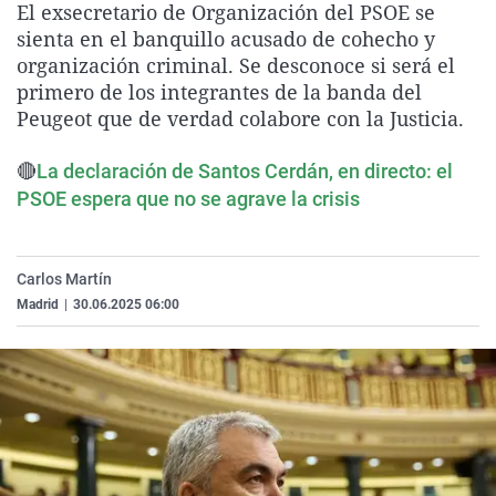
El exsecretario de Organización del PSOE se
La rosa de los vientos
Caso
Extremadura
Virales
sienta en el banquillo acusado de cohecho y
Gente viajera
Retornados
Galicia
Televisión
organización criminal. Se desconoce si será el
primero de los integrantes de la banda del
Como el perro y el gat
Equipo de investigaci
La Rioja
Elecciones
Peugeot que de verdad colabore con la Justicia.
Operación Viuda Negr
Navarra
🔴
La declaración de Santos Cerdán, en directo: el
País Vasco
PSOE espera que no se agrave la crisis
Carlos Martín
Madrid
|
30.06.2025 06:00