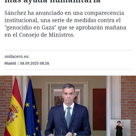
La rosa de los vientos
Caso
Extremadura
Virales
Sánchez ha anunciado en una comparecencia
Gente viajera
Retornados
Galicia
Televisión
institucional, una serie de medidas contra el
Como el perro y el gat
Equipo de investigaci
La Rioja
Elecciones
"genocidio en Gaza" que se aprobarán mañana
en el Consejo de Ministros.
Operación Viuda Negr
Navarra
País Vasco
ondacero.es
Madrid
|
08.09.2025 08:26