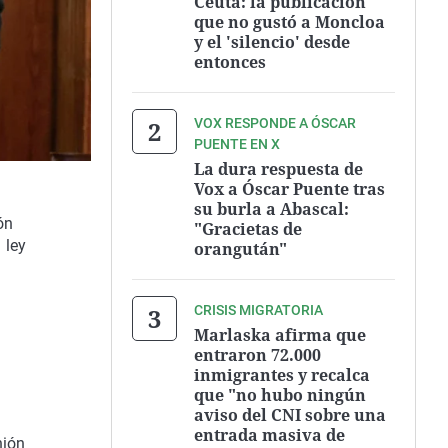
Ceuta: la publicación
que no gustó a Moncloa
y el 'silencio' desde
entonces
VOX RESPONDE A ÓSCAR
PUENTE EN X
La dura respuesta de
Vox a Óscar Puente tras
su burla a Abascal:
ón
"Gracietas de
 ley
orangután"
CRISIS MIGRATORIA
Marlaska afirma que
entraron 72.000
inmigrantes y recalca
que "no hubo ningún
aviso del CNI sobre una
entrada masiva de
nión