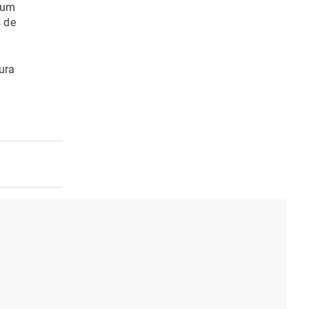
dum
s de
ura