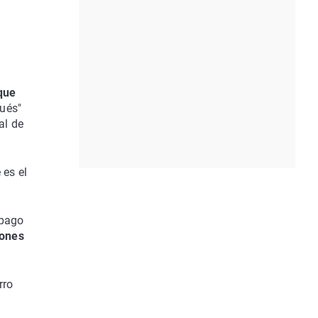
l
que
ués"
al de
 es el
 pago
iones
rro