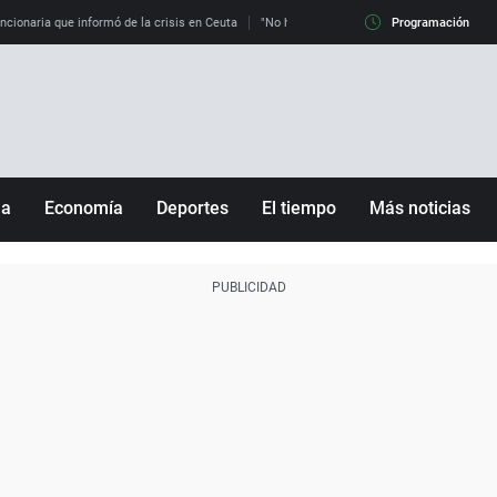
uncionaria que informó de la crisis en Ceuta
"No hay mafias, que no nos engañen": exper
Programación
ña
Economía
Deportes
El tiempo
Más noticias
Fútbol
Sociedad
Baloncesto
Mundo
Tenis
Salud
Motor
Cultura
Ciencia y Tecnología
adrid
Gastronomía
nciana
Medio ambiente