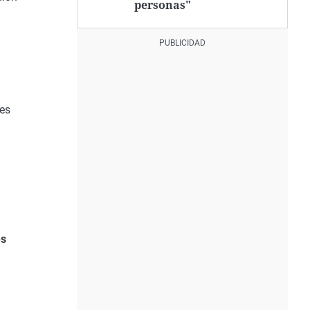
personas"
res
es