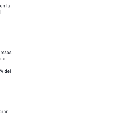
 en la
l
presas
ara
% del
arán