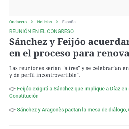
La rosa de los vientos
Caso
Extremadura
Gente viajera
Retornados
Galicia
Ondacero
Noticias
Como el perro y el
España
Equipo de investigación
La Rioja
gato
REUNIÓN EN EL CONGRESO
Operación Viuda
Navarra
Sánchez y Feijóo acuerda
Negra
País Vasco
en el proceso para renova
Las reuniones serían "a tres" y se celebrarían 
y de perfil incontrovertible".
👉
Feijóo exigirá a Sánchez que implique a Díaz en e
Constitución
👉
Sánchez y Aragonès pactan la mesa de diálogo, u