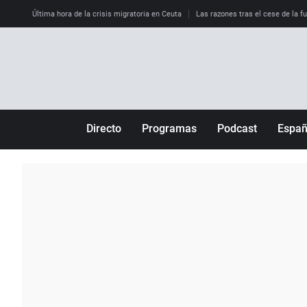
Última hora de la crisis migratoria en Ceuta
Las razones tras el cese de la f
Directo
Programas
Podcast
Espa
Más de uno
Los Perseguidos
Andalucía
Por fin
Malas decisiones
Aragón
Julia en la onda
Expedientes del más allá
Baleares
La brújula
El viaje del Guernica
Cantabria
Radioestadio
Invisibles
Cataluña
Radioestadio noche
Prohibido morirse
Comunidad de M
El colegio invisible
Esto no ha pasado
Comunitat Vale