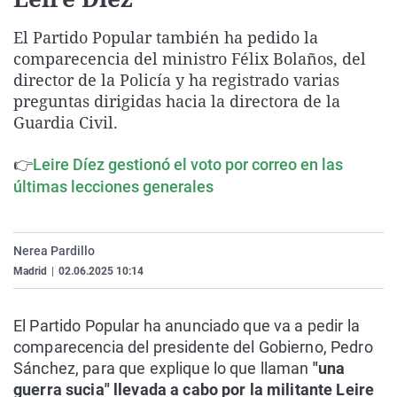
La rosa de los vientos
Caso
Extremadura
Virales
El Partido Popular también ha pedido la
Gente viajera
Retornados
Galicia
Televisión
comparecencia del ministro Félix Bolaños, del
Como el perro y el gat
Equipo de investigaci
La Rioja
Elecciones
director de la Policía y ha registrado varias
preguntas dirigidas hacia la directora de la
Operación Viuda Negr
Navarra
Guardia Civil.
País Vasco
👉
Leire Díez gestionó el voto por correo en las
últimas lecciones generales
Nerea Pardillo
Madrid
|
02.06.2025 10:14
El Partido Popular ha anunciado que va a pedir la
comparecencia del presidente del Gobierno, Pedro
Sánchez, para que explique lo que llaman
"una
guerra sucia" llevada a cabo por la militante Leire