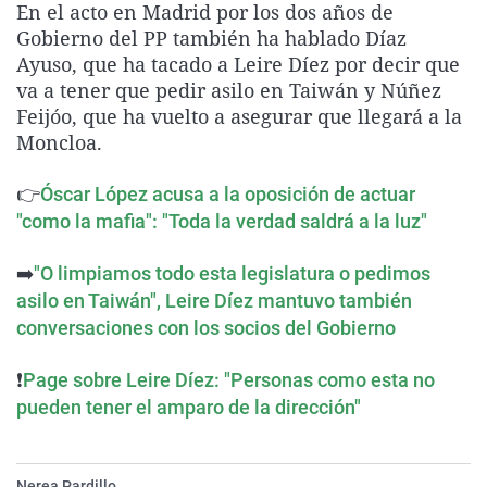
En el acto en Madrid por los dos años de
La rosa de los vientos
Caso
Extremadura
Virales
Gobierno del PP también ha hablado Díaz
Gente viajera
Retornados
Galicia
Televisión
Ayuso, que ha tacado a Leire Díez por decir que
va a tener que pedir asilo en Taiwán y Núñez
Como el perro y el gat
Equipo de investigaci
La Rioja
Elecciones
Feijóo, que ha vuelto a asegurar que llegará a la
Operación Viuda Negr
Navarra
Moncloa.
País Vasco
👉
Óscar López acusa a la oposición de actuar
"como la mafia": "Toda la verdad saldrá a la luz"
➡️
"O limpiamos todo esta legislatura o pedimos
asilo en Taiwán", Leire Díez mantuvo también
conversaciones con los socios del Gobierno
❗
Page sobre Leire Díez: "Personas como esta no
pueden tener el amparo de la dirección"
Nerea Pardillo