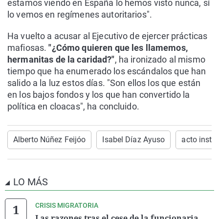
estamos viendo en España lo hemos visto nunca, sí
lo vemos en regímenes autoritarios".
Ha vuelto a acusar al Ejecutivo de ejercer prácticas
mafiosas.
"¿Cómo quieren que les llamemos,
hermanitas de la caridad?"
, ha ironizado al mismo
tiempo que ha enumerado los escándalos que han
salido a la luz estos días. "Son ellos los que están
en los bajos fondos y los que han convertido la
política en cloacas", ha concluido.
Alberto Núñez Feijóo
Isabel Díaz Ayuso
acto instit
LO MÁS
CRISIS MIGRATORIA
Las razones tras el cese de la funcionaria