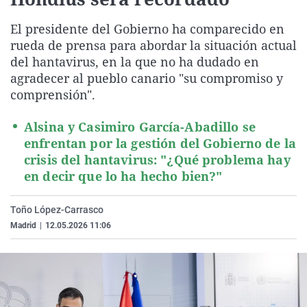
La rosa de los vientos
Caso
Extremadura
Virales
El presidente del Gobierno ha comparecido en
Gente viajera
Retornados
Galicia
Televisión
rueda de prensa para abordar la situación actual
Como el perro y el gat
Equipo de investigaci
La Rioja
Elecciones
del hantavirus, en la que no ha dudado en
agradecer al pueblo canario "su compromiso y
Operación Viuda Negr
Navarra
comprensión".
País Vasco
Alsina y Casimiro García-Abadillo se
enfrentan por la gestión del Gobierno de la
crisis del hantavirus: "¿Qué problema hay
en decir que lo ha hecho bien?"
Toño López-Carrasco
Madrid
|
12.05.2026 11:06