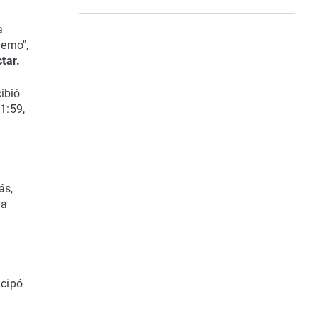
a
erno",
tar.
ibió
1:59,
ás,
 a
icipó