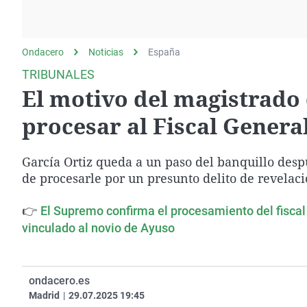
La rosa de los vientos
Caso
Extremadura
Gente viajera
Retornados
Galicia
Ondacero
Noticias
Como el perro y el
España
Equipo de investigación
La Rioja
gato
TRIBUNALES
Operación Viuda
Navarra
El motivo del magistrado
Negra
País Vasco
procesar al Fiscal General
García Ortiz queda a un paso del banquillo desp
de procesarle por un presunto delito de revelaci
👉
El Supremo confirma el procesamiento del fiscal 
vinculado al novio de Ayuso
ondacero.es
Madrid
|
29.07.2025 19:45