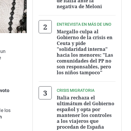
de Italia ante la
negativa de Meloni
ENTREVISTA EN MÁS DE UNO
Margallo culpa al
Gobierno de la crisis en
Ceuta y pide
"solidaridad interna"
 un
hacia los menores: "Las
e
comunidades del PP no
son responsables, pero
los niños tampoco"
 voto
CRISIS MIGRATORIA
Italia rechaza el
ultimátum del Gobierno
español y opta por
e los
mantener los controles
n
a los viajeros que
procedan de España