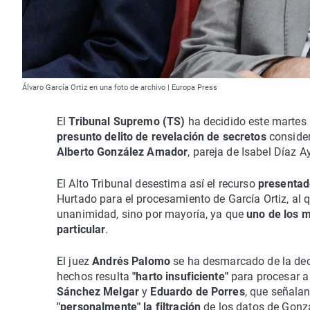
Álvaro García Ortiz en una foto de archivo | Europa Press
El
Tribunal Supremo (TS)
ha decidido este martes 
presunto delito de revelación de secretos
consider
Alberto González Amador
, pareja de Isabel Díaz A
El Alto Tribunal desestima así el recurso
presentad
Hurtado para el procesamiento de García Ortiz, al 
unanimidad, sino por mayoría, ya que
uno de los m
particular
.
El juez
Andrés Palomo
se ha desmarcado de la deci
hechos resulta
"harto insuficiente"
para procesar a
Sánchez Melgar
y
Eduardo de Porres
, que señala
"personalmente" la filtración
de los datos de Gonz