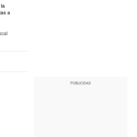
 la
tas a
scal