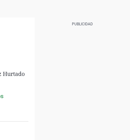
ez Hurtado
os