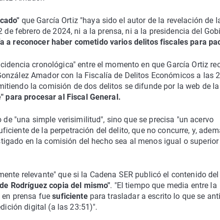
icado"
que García Ortiz "haya sido el autor de la revelación de l
 de febrero de 2024, ni a la prensa, ni a la presidencia del Gobi
ía a reconocer haber cometido varios delitos fiscales para pac
cidencia cronológica" entre el momento en que García Ortiz rec
onzález Amador con la Fiscalía de Delitos Económicos a las 2
tiendo la comisión de dos delitos se difunde por la web de la
e" para procesar al Fiscal General.
 de "una simple verisimilitud", sino que se precisa "un acervo
suficiente de la perpetración del delito, que no concurre, y, adem
vestigado en la comisión del hecho sea al menos igual o superior
ente relevante" que si la Cadena SER publicó el contenido del
ó de Rodríguez copia del mismo"
. "El tiempo que media entre la
n en prensa fue
suficiente
para trasladar a escrito lo que se ant
ición digital (a las 23:51)".