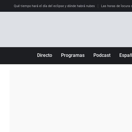
Qué tiempo hará el día del eclipse y dónde habrá nubes
Las horas de locura qu
Directo
Programas
Podcast
Espa
Más de uno
Los Perseguidos
Andalucía
Por fin
Malas decisiones
Aragón
Julia en la onda
Expedientes del más allá
Baleares
La brújula
El viaje del Guernica
Cantabria
Radioestadio
Invisibles
Cataluña
Radioestadio noche
Prohibido morirse
Comunidad de M
El colegio invisible
Esto no ha pasado
Comunitat Vale