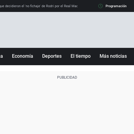
e decidieron el 'no fichaje' de Rodri por el Real Madrid y su 'sí' al Barça
Programación
La llamada de
ña
Economía
Deportes
El tiempo
Más noticias
Fútbol
Sociedad
Baloncesto
Mundo
Tenis
Salud
Motor
Cultura
Ciencia y Tecnología
adrid
Gastronomía
nciana
Medio ambiente