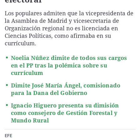
La rosa de los vientos
Caso
Extremadura
Virales
Los populares admiten que la vicepresidenta de
Gente viajera
Retornados
Galicia
Televisión
la Asamblea de Madrid y vicesecretaria de
Como el perro y el gat
Equipo de investigaci
La Rioja
Elecciones
Organización regional no es licenciada en
Ciencias Políticas, como afirmaba en su
Operación Viuda Negr
Navarra
currículum.
País Vasco
Noelia Núñez dimite de todos sus cargos
en el PP tras la polémica sobre su
currículum
Dimite José María Ángel, comisionado
para la Dana del Gobierno
Ignacio Higuero presenta su dimisión
como consejero de Gestión Forestal y
Mundo Rural
EFE