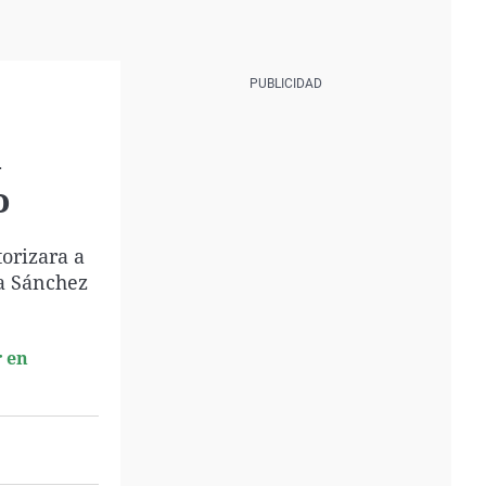
a
o
torizara a
 a Sánchez
r en