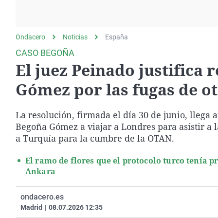
La rosa de los vientos
Caso
Extremadura
Gente viajera
Retornados
Galicia
Ondacero
Noticias
Como el perro y el
España
Equipo de investigación
La Rioja
gato
CASO BEGOÑA
Operación Viuda
Navarra
El juez Peinado justifica 
Negra
País Vasco
Gómez por las fugas de o
La resolución, firmada el día 30 de junio, llega 
Begoña Gómez a viajar a Londres para asistir a 
a Turquía para la cumbre de la OTAN.
El ramo de flores que el protocolo turco tenía 
Ankara
ondacero.es
Madrid
|
08.07.2026 12:35