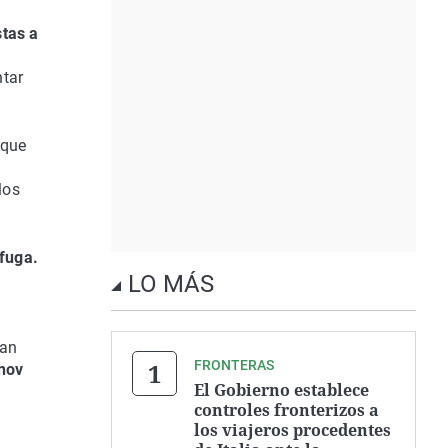
stas a
ntar
 que
los
 fuga.
LO MÁS
ran
FRONTERAS
ánov
El Gobierno establece
controles fronterizos a
los viajeros procedentes