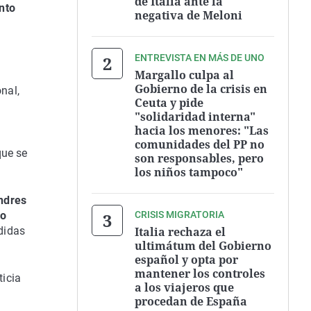
de Italia ante la
nto
negativa de Meloni
ENTREVISTA EN MÁS DE UNO
Margallo culpa al
Gobierno de la crisis en
nal,
Ceuta y pide
"solidaridad interna"
hacia los menores: "Las
comunidades del PP no
que se
son responsables, pero
los niños tampoco"
ondres
ro
CRISIS MIGRATORIA
didas
Italia rechaza el
ultimátum del Gobierno
español y opta por
mantener los controles
ticia
a los viajeros que
n
procedan de España