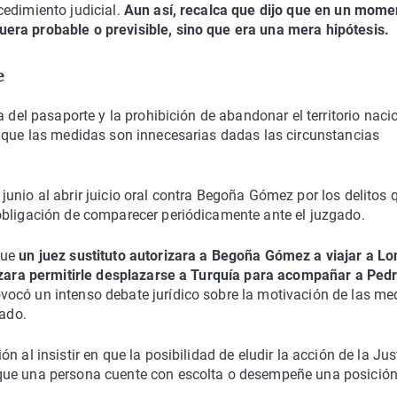
cedimiento judicial.
Aun así, recalca que dijo que en un mome
era probable o previsible, sino que era una mera hipótesis.
e
 del pasaporte y la prohibición de abandonar el territorio nacio
que las medidas son innecesarias dadas las circunstancias
unio al abrir juicio oral contra Begoña Gómez por los delitos 
obligación de comparecer periódicamente ante el juzgado.
que
un juez sustituto autorizara a Begoña Gómez a viajar a L
hazara permitirle desplazarse a Turquía para acompañar a Ped
vocó un intenso debate jurídico sobre la motivación de las me
gado.
 al insistir en que la posibilidad de eludir la acción de la Jus
que una persona cuente con escolta o desempeñe una posició