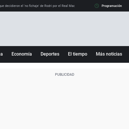
e decidieron el 'no fichaje' de Rodri por el Real Madrid y su 'sí' al Barça
Programación
La llamada de
ña
Economía
Deportes
El tiempo
Más noticias
Fútbol
Sociedad
Baloncesto
Mundo
Tenis
Salud
Motor
Cultura
Ciencia y Tecnología
adrid
Gastronomía
nciana
Medio ambiente