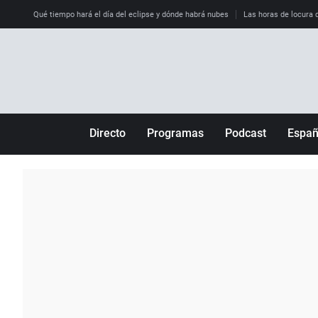
Qué tiempo hará el día del eclipse y dónde habrá nubes
Las horas de locura qu
Directo
Programas
Podcast
Espa
Más de uno
Los Perseguidos
Andalucía
Por fin
Malas decisiones
Aragón
Julia en la onda
Expedientes del más allá
Baleares
La brújula
El viaje del Guernica
Cantabria
Radioestadio
Invisibles
Cataluña
Radioestadio noche
Prohibido morirse
Comunidad de M
El colegio invisible
Esto no ha pasado
Comunitat Vale