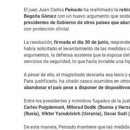
El juez Juan Carlos
Peinado
ha reafirmado la
reti
Begoña Gómez
con un nuevo argumento que sosten
presidentes de Gobierno de otros países que aba
con protección oficial.
La resolución,
firmada el día 30 de junio,
responde 
había solicitado el levantamiento de las medidas 
argumentos, la defensa sostenía que la esposa del
servicios de seguridad, lo que haría inviable una hi
A pesar de ello, el magistrado descarta esa tesis y
Para justificarlo, ha citado casos ocurridos en otr
abandonar el país pese a disponer de dispositivo
Entre los presidentes y ministros fugados de la jus
Carles Puigdemont, Milorad Dodik (Bosnia y Herze
(Rusia), Víktor Yanukóvich (Ucrania), Oscar Sudi (
De esta manera, Peinado mantiene que las medidas