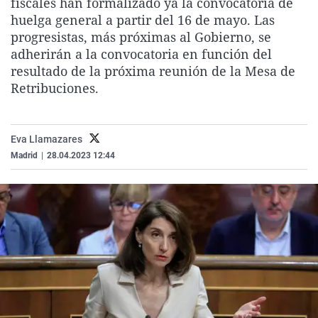
fiscales han formalizado ya la convocatoria de
La rosa de los vientos
Caso
Extremadura
Virales
huelga general a partir del 16 de mayo. Las
progresistas, más próximas al Gobierno, se
Gente viajera
Retornados
Galicia
Televisión
adherirán a la convocatoria en función del
Como el perro y el gat
Equipo de investigaci
La Rioja
Elecciones
resultado de la próxima reunión de la Mesa de
Retribuciones.
Operación Viuda Negr
Navarra
País Vasco
Eva Llamazares
Madrid
|
28.04.2023 12:44